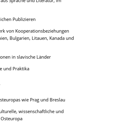
aus Sprache und Literatur, im
ichen Publizieren
werk von Kooperationsbeziehungen
chien, Bulgarien, Litauen, Kanada und
ionen in slavische Länder
e und Praktika
r
steuropas wie Prag und Breslau
lturelle, wissenschaftliche und
d Osteuropa