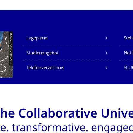
Unsere Dienste
© Smarterpix / tomert
Lagepläne
Stel
Studienangebot
Not
Telefonverzeichnis
SLUB