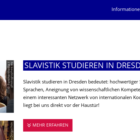
Informatione
©
P
a
n
t
h
e
r
M
e
d
i
a
/
p
h
o
t
o
g
r
a
p
h
e
e
.
e
u
SLAVISTIK STUDIEREN IN DRES
Slavistik studieren in Dresden bedeutet: hochwertiger
Sprachen, Aneignung von wissenschaftlichen Kompete
einem interessanten Netzwerk von internationalen K
liegt bei uns direkt vor der Haustür!
MEHR ERFAHREN
SLAVISTIK STUDIEREN IN DRES