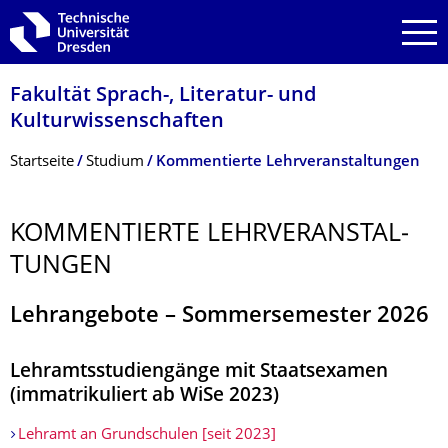
Zur Hauptnavigation springen
Zur Suche springen
Zum Inhalt springen
Fakultät Sprach-, Literatur- und
Kulturwissenschaf­ten
Breadcrumb-Menü
Startseite
Studium
Kommentierte Lehrveranstaltungen
KOMMENTIERTE LEHRVERANSTAL­
TUNGEN
Lehrangebote
–
Sommersemester 2026
Lehramtsstudiengänge mit Staatsexamen
(immatrikuliert ab WiSe 2023)
Lehramt an Grundschulen [seit 2023]