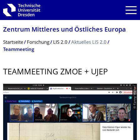
Zur Hauptnavigation springen
Zur Suche springen
Zum Inhalt springen
Zentrum Mittleres und Östliches Europa
Breadcrumb-Menü
Startseite
Forschung
LIS 2.0
Aktuelles LIS 2.0
Teammeeting
TEAMMEETING ZMOE + UJEP
© Fanny Walter