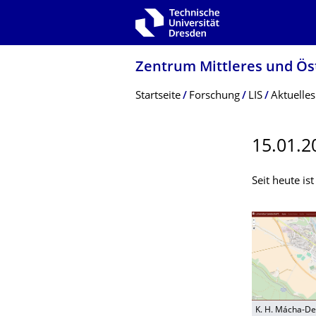
Zur Hauptnavigation springen
Zur Suche springen
Zum Inhalt springen
Zentrum Mittleres und Ös
Breadcrumb-Menü
Startseite
Forschung
LIS
Aktuelles
15.01.2
Seit heute is
K. H. Mácha-De