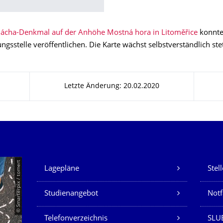
ácha-Denkmal auf der Anhöhe Mostná hora in Litoměřice
konnte
ngsstelle veröffentlichen. Die Karte wächst selbstverständlich stet
Letzte Änderung: 20.02.2020
Unsere Dienste
© Smarterpix / tomert
Lagepläne
Stel
Studienangebot
Not
Telefonverzeichnis
SLUB