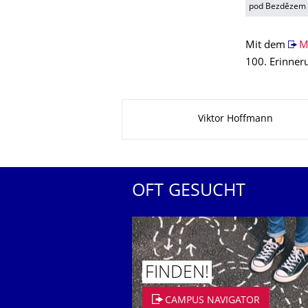
pod Bezdězem
Mit dem
M
100. Erinneru
Zu dieser Seite
Viktor Hoffmann
OFT GESUCHT
FINDEN!
CAMPUS NAVIGATOR