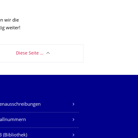
n wir die
ig weiter!
Diese Seite …
lenausschreibungen
fallnummern
 (Bibliothek)