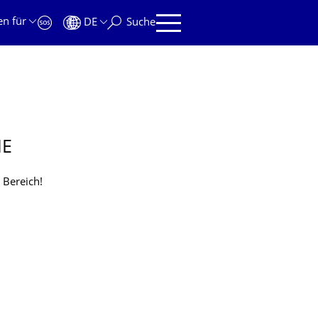
en für
DE
Suche
NE
n Bereich!