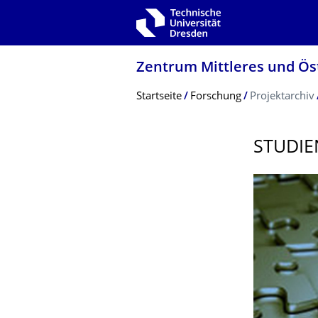
Zur Hauptnavigation springen
Zur Suche springen
Zum Inhalt springen
Zentrum Mittleres und Ös
Breadcrumb-Menü
Startseite
Forschung
Projektarchiv
STUDIE