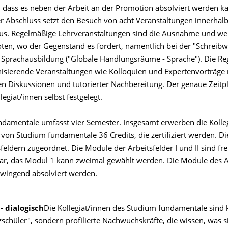
t, dass es neben der Arbeit an der Promotion absolviert werden ka
er Abschluss setzt den Besuch von acht Veranstaltungen innerhal
aus. Regelmäßige Lehrveranstaltungen sind die Ausnahme und we
ten, wo der Gegenstand es fordert, namentlich bei der "Schreibw
 Sprachausbildung ("Globale Handlungsräume - Sprache"). Die Reg
nisierende Veranstaltungen wie Kolloquien und Expertenvorträge 
en Diskussionen und tutorierter Nachbereitung. Der genaue Zeitp
egiat/innen selbst festgelegt.
damentale umfasst vier Semester. Insgesamt erwerben die Kolle
on Studium fundamentale 36 Credits, die zertifiziert werden. D
feldern zugeordnet. Die Module der Arbeitsfelder I und II sind fre
r, das Modul 1 kann zweimal gewählt werden. Die Module des A
zwingend absolviert werden.
 dialogisch
Die Kollegiat/innen des Studium fundamentale sind 
chüler", sondern profilierte Nachwuchskräfte, die wissen, was s