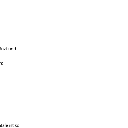
gänzt und
n:
ale ist so