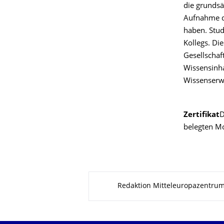
die grundsä
Aufnahme d
haben. Stud
Kollegs. Di
Gesellschaf
Wissensinha
Wissenserwe
Zertifikat
D
belegten Mo
Zu dieser Seite
Redaktion Mitteleuropazentru