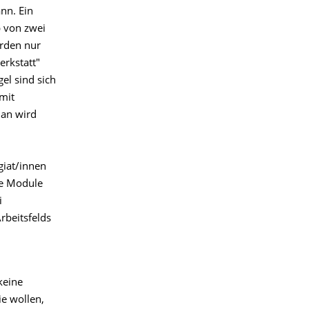
nn. Ein
b von zwei
rden nur
erkstatt"
el sind sich
mit
lan wird
giat/innen
ie Module
i
rbeitsfelds
keine
ie wollen,