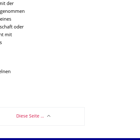
mit der
de genommen
 eines
nschaft oder
ht mit
s
elnen
Diese Seite …