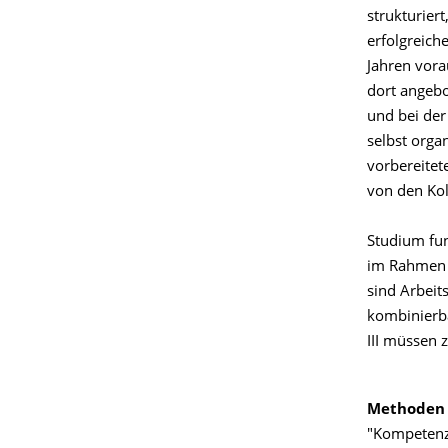
strukturier
erfolgreich
Jahren vor
dort angebo
und bei der
selbst orga
vorbereitet
von den Koll
Studium fun
im Rahmen v
sind Arbeits
kombinierba
III müssen 
Methoden -
"Kompetenzs