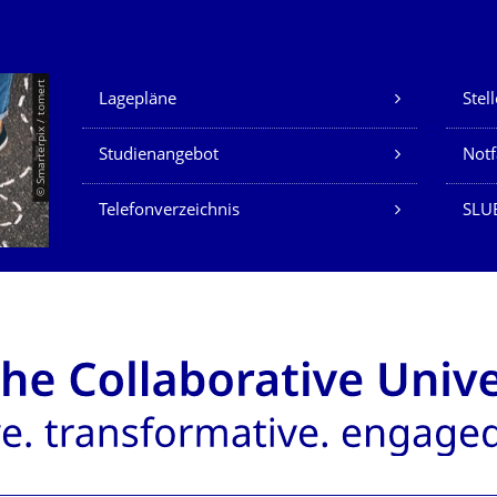
Unsere Dienste
© Smarterpix / tomert
Lagepläne
Stel
Studienangebot
Not
Telefonverzeichnis
SLUB