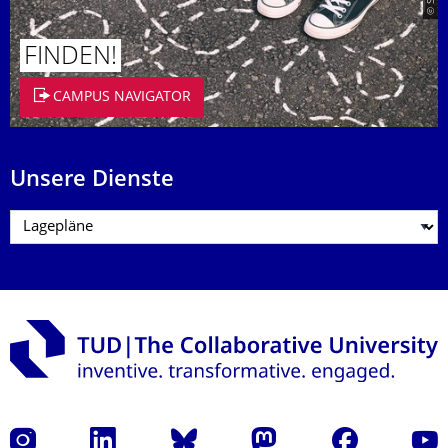
FINDEN!
CAMPUS NAVIGATOR
Unsere Dienste
Instagram
LinkedIn
Bluesky
Mastodon
Facebook
Yout