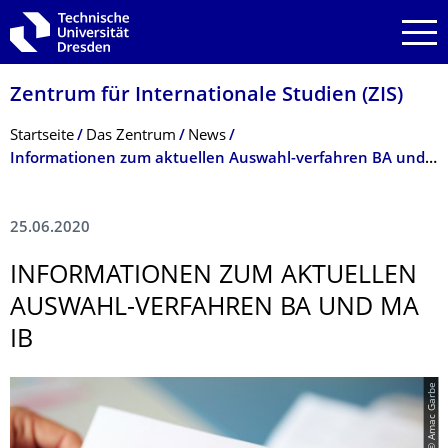
Zur Hauptnavigation springen
Zur Suche springen
Zum Inhalt springen
Zentrum für Internationale Studien (ZIS)
Breadcrumb-Menü
Startseite
Das Zentrum
News
­Informationen zum aktuellen Auswahl-verfahren BA und MA IB
25.06.2020
­INFORMATIONEN ZUM AKTUELLEN
AUSWAHL-VERFAHREN BA UND MA
IB
© Amac Garbe