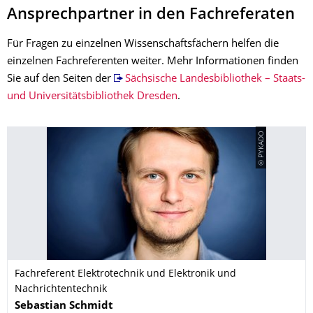
Ansprechpartner in den Fachreferaten
Für Fragen zu einzelnen Wissenschaftsfächern helfen die
einzelnen Fachreferenten weiter. Mehr Informationen finden
Sie auf den Seiten der
Sächsische Landesbibliothek – Staats-
und Universitätsbibliothek Dresden
.
© PYKADO
Fachreferent Elektrotechnik und Elektronik und
Nachrichtentechnik
Name
Sebastian
Schmidt