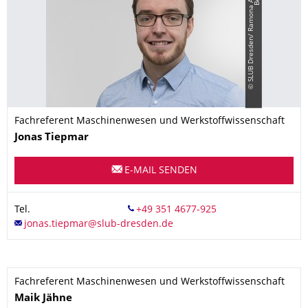
©
S
L
U
B
D
r
e
s
d
e
n
/
R
a
m
o
n
a
A
h
l
e
r
s
-
B
e
r
g
n
e
Fachreferent Maschinenwesen und Werkstoffwissenschaft
Name
Jonas
Tiepmar
E-MAIL SENDEN
Tel.
Fachreferent Maschinenwesen und Werkstoffwissenschaft
Name
Maik
Jähne