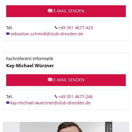
E-MAIL SENDEN
Tel.
Fachreferent Informatik
Name
Kay-Michael
Würzner
E-MAIL SENDEN
Tel.
r