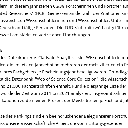
lern. In diesem Jahr stehen 6.938 Forscherinnen und Forscher auf
ited Researchers" (HCR). Gemessen an der Zahl der Zitationen sind
lussreichsten Wissenschaftlerinnen und Wissenschaftler. Unter ih
Deutschland tätige Personen. Die TUD zählt mit zwölf aufgeführt
sweit am stärksten vertretenen Einrichtungen.
:
des Datenkonzerns Clarivate Analytics listet Wissenschaftlerinne
er, die im letzten Jahrzehnt an mehreren der meistzitierten ein P
 ihres Fachgebiets je Erscheinungsjahr beteiligt waren. Grundlag
t die Datenbank "Web of Science Core Collection", die wissenscha
und 21.000 Fachzeitschriften enthält. Für die diesjährige Liste der
 wurde der Zeitraum 2011 bis 2021 analysiert. Insgesamt zählte
ikationen zu dem einen Prozent der Meistzitierten je Fach und Ja
sse des Rankings sind ein beeindruckender Beleg unserer Forschu
ass unsere wissenschaftliche Arbeit, die von richtungsgebender