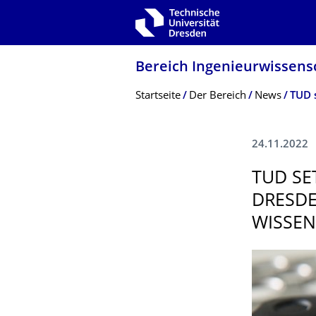
Zur Hauptnavigation springen
Zur Suche springen
Zum Inhalt springen
Bereich Ingenieur­wissen­
Breadcrumb-Menü
Startseite
Der Bereich
News
24.11.2022
TUD SE
DRESDE
WISSEN