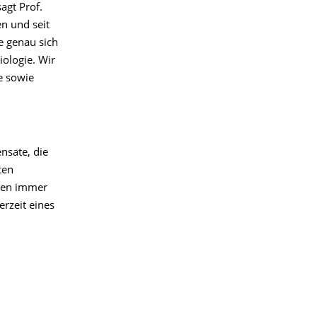
agt Prof.
n und seit
e genau sich
iologie. Wir
e sowie
nsate, die
ten
nden immer
rzeit eines