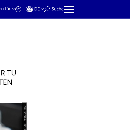
en für
DE
Suche
R TU
RTEN
© TUD/Michael Kretzschmar