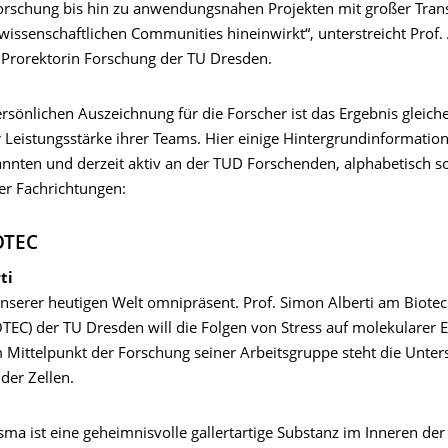
rschung bis hin zu anwendungsnahen Projekten mit großer Trans
e wissenschaftlichen Communities hineinwirkt“, unterstreicht Prof.
 Prorektorin Forschung der TU Dresden.
rsönlichen Auszeichnung für die Forscher ist das Ergebnis gleic
 Leistungsstärke ihrer Teams. Hier einige Hintergrundinformatio
nnten und derzeit aktiv an der TUD Forschenden, alphabetisch so
er Fachrichtungen:
OTEC
ti
n unserer heutigen Welt omnipräsent. Prof. Simon Alberti am Biote
TEC) der TU Dresden will die Folgen von Stress auf molekularer 
m Mittelpunkt der Forschung seiner Arbeitsgruppe steht die Unte
der Zellen.
ma ist eine geheimnisvolle gallertartige Substanz im Inneren der 