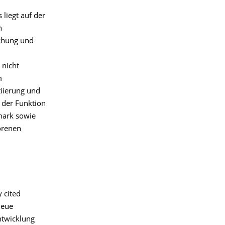
liegt auf der
n
chung und
 nicht
m
iierung und
 der Funktion
mark sowie
orenen
y cited
neue
ntwicklung