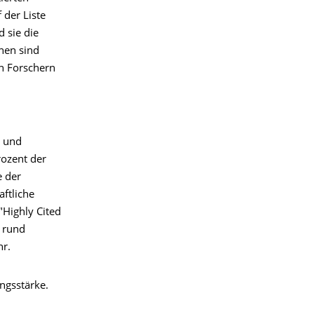
 der Liste
 sie die
nen sind
en Forschern
n und
rozent der
e der
ftliche
 "Highly Cited
n rund
hr.
ngsstärke.