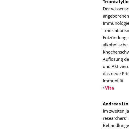
Triantafyll
Der wissensch
angeborenen
Immunologie 
Translations
Entzündungsm
alkoholische
Knochenschwu
Auflösung de
und Aktivier
das neue Pri
Immunität.
Vita
Andreas Li
Im zweiten Ja
researchers“
Behandlungen