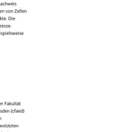
Nachweis
en von Zellen
kte. Die
zesse.
spielsweise
r Fakultät
sden (cfaed)
h
gestützten