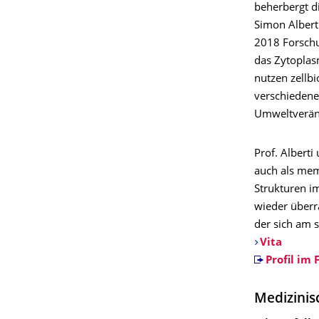
beherbergt di
Simon Alberti
2018 Forschu
das Zytoplas
nutzen zellb
verschiedene
Umweltveränd
Prof. Alberti
auch als mem
Strukturen i
wieder überr
der sich am 
Vita
Profil im
Medizinis