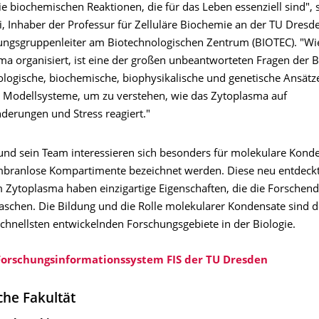
e biochemischen Reaktionen, die für das Leben essenziell sind", s
, Inhaber der Professur für Zelluläre Biochemie an der TU Dresde
ngsgruppenleiter am Biotechnologischen Zentrum (BIOTEC). "Wi
ma organisiert, ist eine der großen unbeantworteten Fragen der B
iologische, biochemische, biophysikalische und genetische Ansätz
 Modellsysteme, um zu verstehen, wie das Zytoplasma auf
erungen und Stress reagiert."
 und sein Team interessieren sich besonders für molekulare Konde
branlose Kompartimente bezeichnet werden. Diese neu entdeck
m Zytoplasma haben einzigartige Eigenschaften, die die Forsche
aschen. Die Bildung und die Rolle molekularer Kondensate sind de
schnellsten entwickelnden Forschungsgebiete in der Biologie.
 Forschungsinformationssystem FIS der TU Dresden
che Fakultät