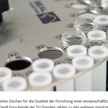
tarkes Zeichen für die Qualität der Forschung einer wissenschaftli
 Zwölf Forschende der TU Dresden zählen zu den weltweit meistzit