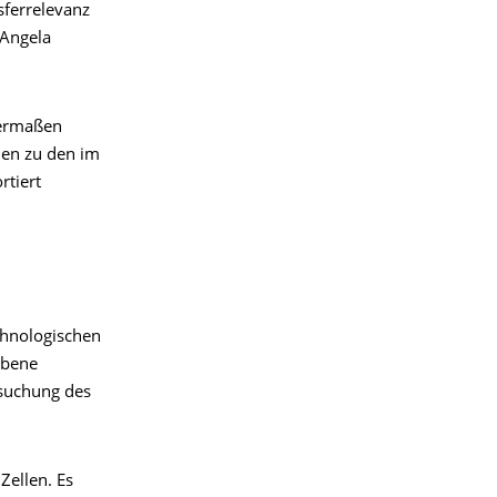
ferrelevanz
 Angela
hermaßen
nen zu den im
rtiert
chnologischen
Ebene
rsuchung des
Zellen. Es