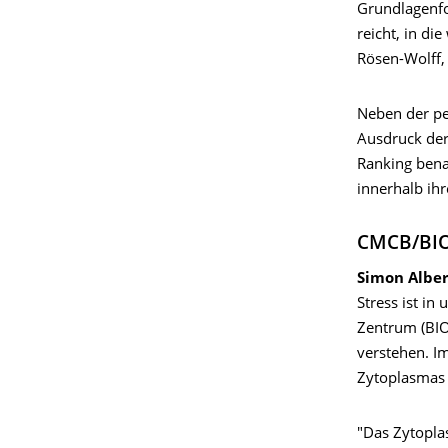
Grundlagenfo
reicht, in di
Rösen-Wolff,
Neben der pe
Ausdruck der
Ranking bena
innerhalb ihr
CMCB/BI
Simon Alber
Stress ist i
Zentrum (BIO
verstehen. I
Zytoplasmas 
"Das Zytoplas