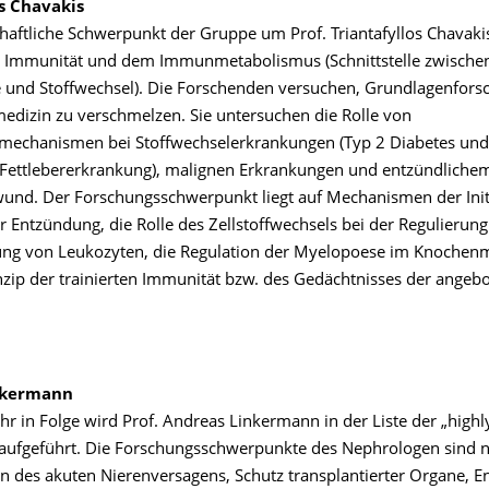
os Chavakis
aftliche Schwerpunkt der Gruppe um Prof. Triantafyllos Chavakis 
 Immunität und dem Immunmetabolismus (Schnittstelle zwische
und Stoffwechsel). Die Forschenden versuchen, Grundlagenfors
medizin zu verschmelzen. Sie untersuchen die Rolle von
echanismen bei Stoffwechselerkrankungen (Typ 2 Diabetes und
 Fettlebererkrankung), malignen Erkrankungen und entzündliche
nd. Der Forschungsschwerpunkt liegt auf Mechanismen der Init
r Entzündung, die Rolle des Zellstoffwechsels bei der Regulierung
ung von Leukozyten, die Regulation der Myelopoese im Knochen
nzip der trainierten Immunität bzw. des Gedächtnisses der angeb
nkermann
hr in Folge wird Prof. Andreas Linkermann in der Liste der „highl
 aufgeführt. Die Forschungsschwerpunkte des Nephrologen sind 
 des akuten Nierenversagens, Schutz transplantierter Organe, E