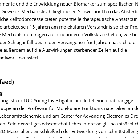
mente und die Entwicklung neuer Biomarker zum spezifischen 
 Gewebe. Mechanistisch liegt diesen Schwerpunkten das Absterb
lche Zelltodprozesse bieten potentielle therapeutische Ansatzpun
e arbeitet seit 15 Jahren am molekularen Verständnis solcher Pro
e Mechanismen tragen auch zu anderen Volkskrankheiten, wie bei
der Schlaganfall bei. In den vergangenen fünf Jahren hat sich die
e außerdem auf die Auswirkungen sterbender Zellen auf die
ntwort fokussiert.
faed)
g
ong ist ein TUD Young Investigator und leitet eine unabhängige
uppe an der Professur für Molekulare Funktionsmaterialien an de
ebensmittelchemie und am Center for Advancing Electronics Dre
n. Sein derzeitiges wissenschaftliches Interesse gilt hauptsächlic
D-Materialien, einschließlich der Entwicklung von schnittstellen