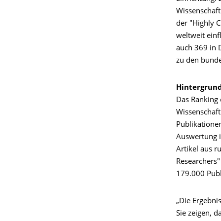
Wissenschaft
der "Highly C
weltweit einf
auch 369 in 
zu den bunde
Hintergrund
Das Ranking 
Wissenschaftl
Publikationen
Auswertung is
Artikel aus r
Researchers"
179.000 Publ
„Die Ergebni
Sie zeigen, d