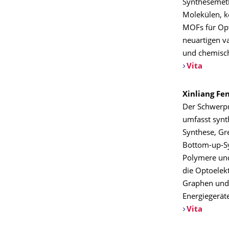
Synthesemeth
Molekülen, k
MOFs für Opt
neuartigen v
und chemisch
Vita
Xinliang Fe
Der Schwerpu
umfasst synt
Synthese, Gr
Bottom-up-S
Polymere und
die Optoelekt
Graphen und 
Energiegerät
Vita