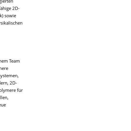
gierten
fähige 2D-
k) sowie
sikalischen
einem Team
mere
Systemen,
ern, 2D-
olymere für
llen,
eue