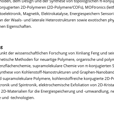
oden, dem Design und der Synthese von topologischen π-konju
onjugierten 2D-Polymeren (2D-Polymere/COFs), MOFtronics (leit
oelektronik, Magnetik, Elektrokatalyse, Energiespeichern Sensori
an der Waals- und laterale Heterostrukturen sowie exotischen phy
en Eigenschaften.
ng
nkt der wissenschaftlichen Forschung von Xinliang Feng und s
hetische Methoden für neuartige Polymere, organische und poly
enzflächenchemie, supramolekulare Chemie von π-konjugierten 
ynthese von Kohlenstoff-Nanostrukturen und Graphen-Nanobänd
 supramolekulare Polymere, kohlenstoffreiche konjugierte 2D-P
ronik und Spintronik, elektrochemische Exfoliation von 2D-Krista
2D-Materialien für die Energiespeicherung und -umwandlung, n
e und -technologien.