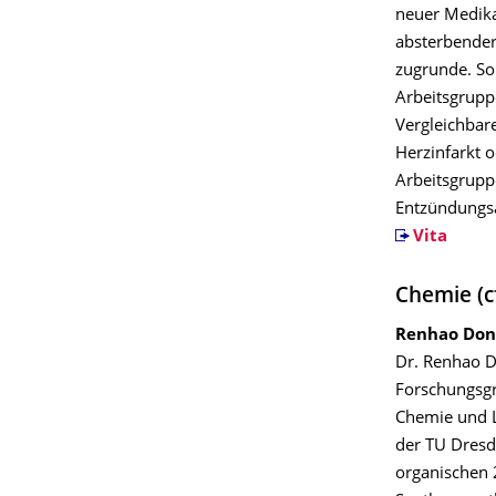
neuer Medika
absterbender
zugrunde. So
Arbeitsgrupp
Vergleichbar
Herzinfarkt o
Arbeitsgrupp
Entzündungsa
Vita
Chemie (c
Renhao Don
Dr. Renhao D
Forschungsgr
Chemie und L
der TU Dresde
organischen 2