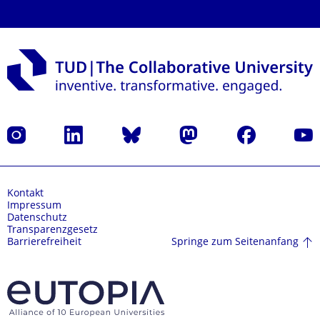
Instagram
LinkedIn
Bluesky
Mastodon
Facebook
Yout
Kontakt
Impressum
Datenschutz
Transparenzgesetz
Springe zum Seitenanfang
Barrierefreiheit