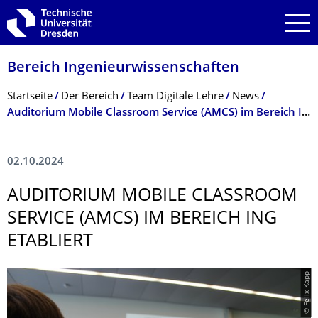
Zur Hauptnavigation springen
Zur Suche springen
Zum Inhalt springen
Bereich Ingenieur­wissen­schaften
Breadcrumb-Menü
Startseite
Der Bereich
Team Digitale Lehre
News
Auditorium Mobile Classroom Service (AMCS) im Bereich ING etabliert
02.10.2024
AUDITORIUM MOBILE CLASSROOM
SERVICE (AMCS) IM BEREICH ING
ETABLIERT
© Felix Kapp