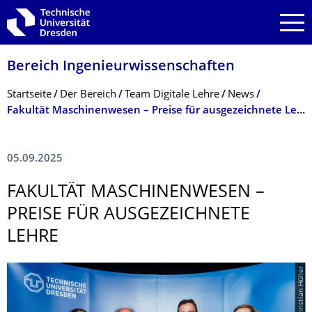
Zur Hauptnavigation springen
Zur Suche springen
Zum Inhalt springen
Bereich Ingenieur­wissen­schaften
Breadcrumb-Menü
Startseite
Der Bereich
Team Digitale Lehre
News
Fakultät Maschinenwesen – Preise für ausgezeichnete Lehre
05.09.2025
FAKULTÄT MASCHINENWESEN –
PREISE FÜR AUSGEZEICHNETE
LEHRE
© Christian Hüller