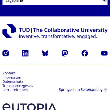
Instagram
LinkedIn
Bluesky
Mastodon
Facebook
Yout
Kontakt
Impressum
Datenschutz
Transparenzgesetz
Springe zum Seitenanfang
Barrierefreiheit