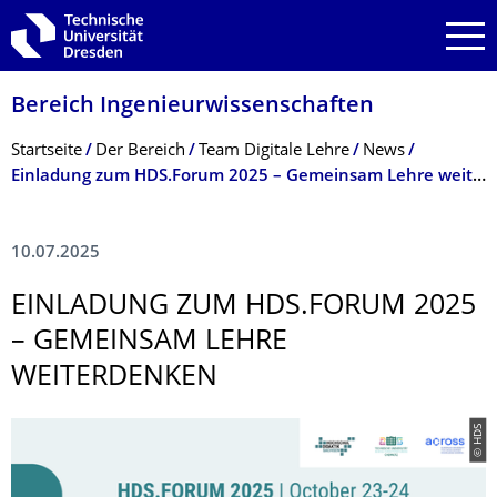
Zur Hauptnavigation springen
Zur Suche springen
Zum Inhalt springen
Bereich Ingenieur­wissen­schaften
Breadcrumb-Menü
Startseite
Der Bereich
Team Digitale Lehre
News
Einladung zum HDS.Forum 2025 – Gemeinsam Lehre weiterdenken
10.07.2025
EINLADUNG ZUM HDS.FORUM 2025
– GEMEINSAM LEHRE
WEITERDENKEN
© HDS