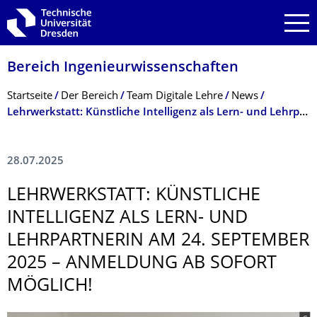
Zur Hauptnavigation springen
Zur Suche springen
Zum Inhalt springen
Bereich Ingenieur­wissen­schaften
Breadcrumb-Menü
Startseite
Der Bereich
Team Digitale Lehre
News
Lehrwerkstatt: Künstliche Intelligenz als Lern- und Lehrpartnerin am 24. September 2025 – Anmeldung ab sofort möglich!
28.07.2025
LEHRWERKSTATT: KÜNSTLICHE
INTELLIGENZ ALS LERN- UND
LEHRPARTNERIN AM 24. SEPTEMBER
2025 – ANMELDUNG AB SOFORT
MÖGLICH!