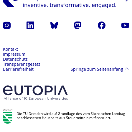
Instagram
LinkedIn
Bluesky
Mastodon
Facebook
Yout
Kontakt
Impressum
Datenschutz
Transparenzgesetz
Springe zum Seitenanfang
Barrierefreiheit
Die TU Dresden wird auf Grundlage des vom Sächsischen Landtag
beschlossenen Haushalts aus Steuermitteln mitfinanziert.