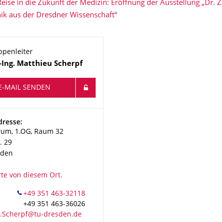
Reise in die Zukunft der Medizin: Eröffnung der Ausstellung „Dr. 
ik aus der Dresdner Wissenschaft“
ppenleiter
-Ing.
Matthieu
Scherpf
E-MAIL SENDEN
resse:
rum, 1.OG, Raum 32
. 29
sden
rte von diesem Ort.
+49 351 463-36026