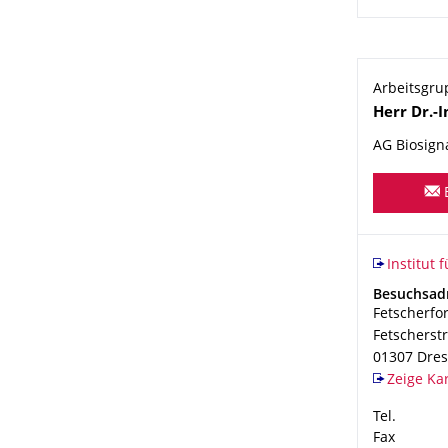
Arbeitsgru
Name
Herr
Dr.-I
AG Biosign
Organisat
Institut fü
Institut 
Adresse
Besuchsad
Fetscherfo
Fetscherst
01307
Dre
Zeige Ka
Tel.
Fax