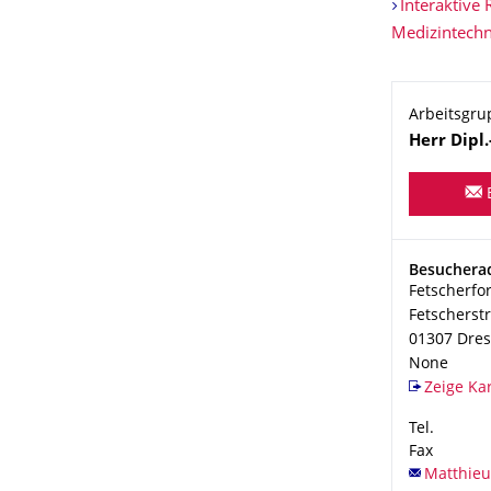
Interaktive 
Medizintechn
Arbeitsgru
Name
Herr
Dipl.
Adresse
Besucherad
Fetscherfo
Fetscherstr
01307
Dre
None
Zeige Ka
Tel.
Fax