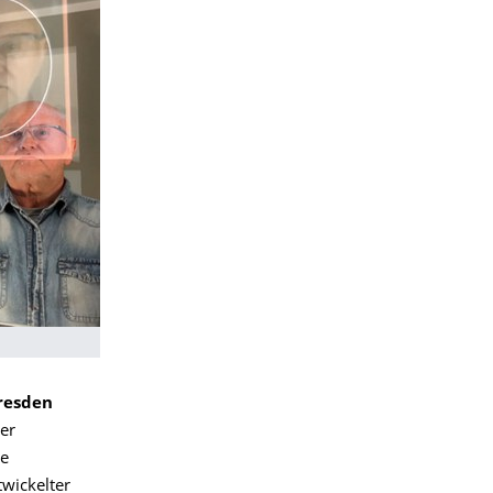
Dresden
er
he
twickelter