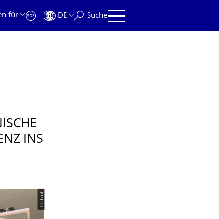
en für
DE
Suche
NISCHE
ENZ INS
© ibmt