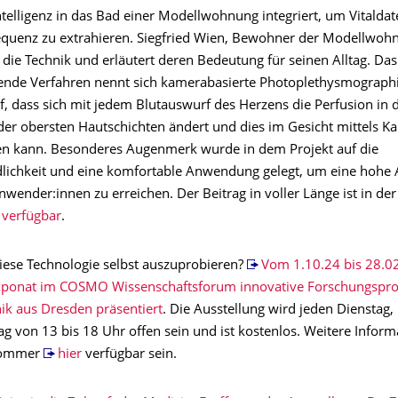
ntelligenz in das Bad einer Modellwohnung integriert, um Vitalda
quenz zu extrahieren. Siegfried Wien, Bewohner der Modellwoh
die Technik und erläutert deren Bedeutung für seinen Alltag. Das
ende Verfahren nennt sich kamerabasierte Photoplethysmograph
f, dass sich mit jedem Blutauswurf des Herzens die Perfusion in 
der obersten Hautschichten ändert und dies im Gesicht mittels K
en kann. Besonderes Augenmerk wurde in dem Projekt auf die
lichkeit und eine komfortable Anwendung gelegt, um eine hohe
wender:innen zu erreichen. Der Beitrag in voller Länge ist in de
verfügbar
.
diese Technologie selbst auszuprobieren?
Vom 1.10.24 bis 28.02
Exponat im COSMO Wissenschaftsforum innovative Forschungspro
ik aus Dresden präsentiert
. Die Ausstellung wird jeden Dienstag
g von 13 bis 18 Uhr offen sein und ist kostenlos. Weitere Infor
Sommer
hier
verfügbar sein.