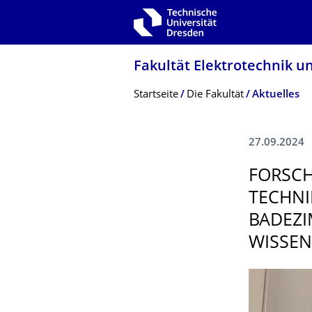
Zur Hauptnavigation springen
Zur Suche springen
Zum Inhalt springen
Fakultät Elektrotechnik u
Breadcrumb-Menü
Startseite
Die Fakultät
Aktuelles
27.09.2024
FORSCH
TECHNI
BADEZI
WISSEN