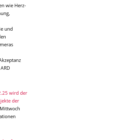
ten wie Herz-
nung,
ie und
den
ameras
 Akzeptanz
r ARD
.25 wird der
jekte der
, Mittwoch
mationen