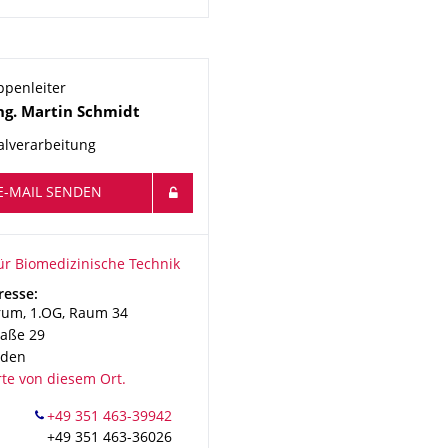
ppenleiter
ng.
Martin
Schmidt
alverarbeitung
E-MAIL SENDEN
ionsname
r Biomedizinische Technik
für Biomedizinische Technik
resse:
rum, 1.OG, Raum 34
raße 29
sden
rte von diesem Ort.
+49 351 463-36026