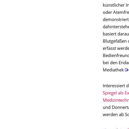
künstlicher I
oder Atemfre
demonstriert 
dahintersteh
basiert darau
Blutgefäßen 
erfasst werd
Bedienfreund
bei den Endan
Mediathek
Interessiert 
Spiegel als 
Medizintechn
und Donnerta
werden ab 