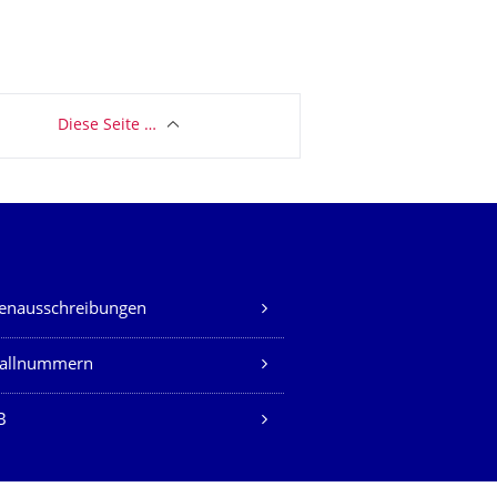
Diese Seite …
lenausschreibungen
fallnummern
B