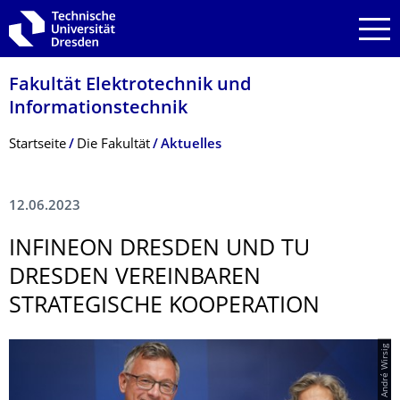
Zur Hauptnavigation springen
Zur Suche springen
Zum Inhalt springen
Fakultät Elektrotechnik und
Informationstech­nik
Breadcrumb-Menü
Startseite
Die Fakultät
Aktuelles
12.06.2023
INFINEON DRESDEN UND TU
DRESDEN VEREINBAREN
STRATEGISCHE KOOPERATION
© André Wirsig