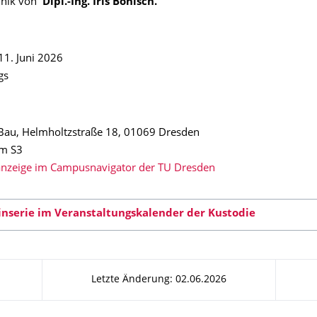
hnik von
Dipl.-Ing. Iris Bönisch.
11. Juni 2026
gs
Bau, Helmholtzstraße 18, 01069 Dresden
um S3
nzeige im Campusnavigator der TU Dresden
nserie im Veranstaltungskalender der Kustodie
Letzte Änderung: 02.06.2026