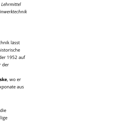
 Lehrmittel
inwerktechnik
hnik lässt
istorische
der 1952 auf
r der
ske
, wo er
Exponate aus
die
lige