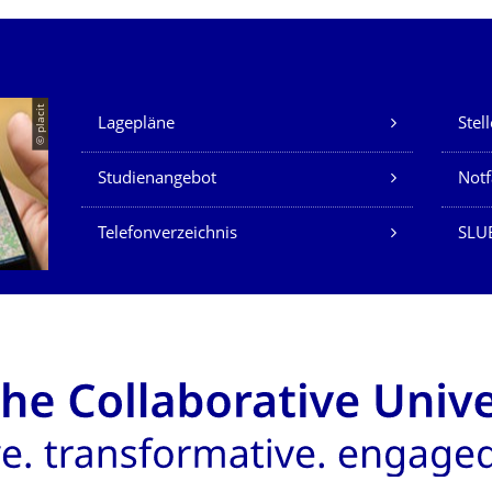
Unsere Dienste
© placit
Lagepläne
Stel
Studienangebot
Not
Telefonverzeichnis
SLU