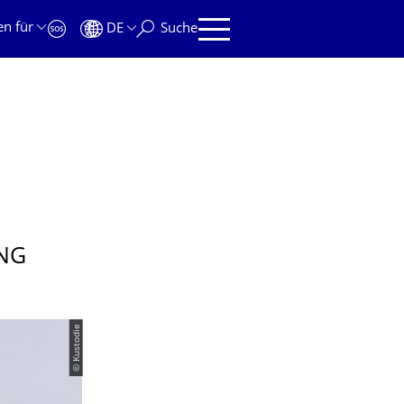
en für
DE
Suche
NG
© Kustodie