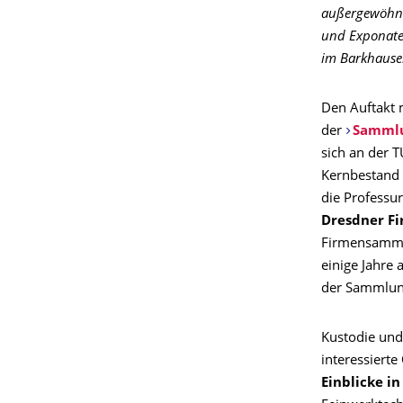
außergewöhnli
und Exponate
im Barkhause
Den Auftakt
der
Sammlu
sich an der 
Kernbestand
die Professur
Dresdner F
Firmensamml
einige Jahre
der Sammlu
Kustodie und
interessierte
Einblicke i