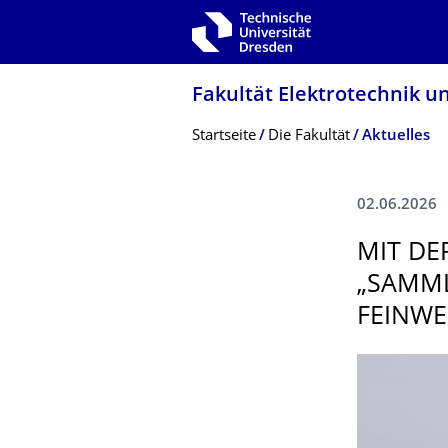
Zur Hauptnavigation springen
Zur Suche springen
Zum Inhalt springen
Fakultät Elektrotechnik u
Breadcrumb-Menü
Startseite
Die Fakultät
Aktuelles
02.06.2026
MIT DE
„SAMML
FEINWE