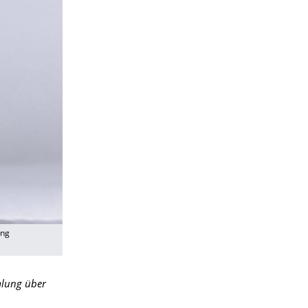
ung
mlung über