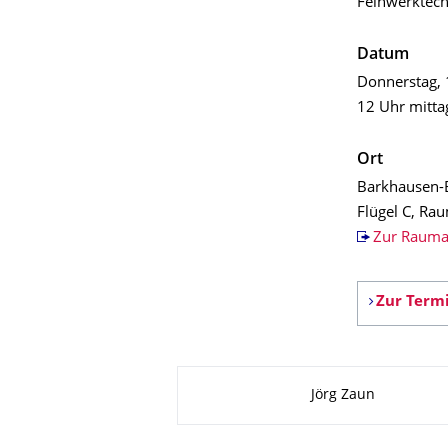
Feinwerktec
Datum
Donnerstag, 
12 Uhr mitta
Ort
Barkhausen-
Flügel C, Ra
Zur Rauma
Zur Termi
Zu dieser Seite
Jörg Zaun