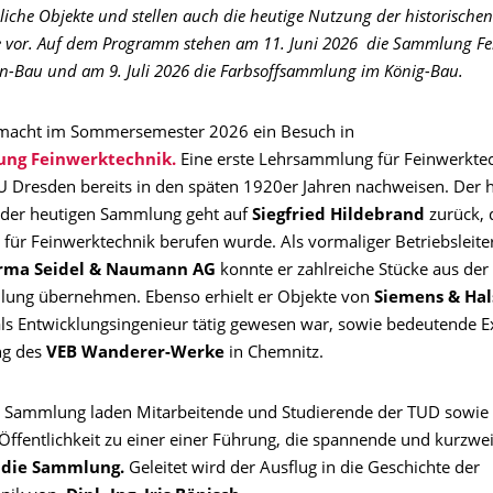
che Objekte und stellen auch die heutige Nutzung der historischen
 vor. Auf dem Programm stehen am 11. Juni 2026 die Sammlung Fe
n-Bau und am 9. Juli 2026 die Farbsoffsammlung im König-Bau.
 macht im Sommersemester 2026 ein Besuch in
ng Feinwerktechnik.
Eine erste Lehrsammlung für Feinwerktec
TU Dresden bereits in den späten 1920er Jahren nachweisen. Der h
 der heutigen Sammlung geht auf
Siegfried Hildebrand
zurück, 
 für Feinwerktechnik berufen wurde. Als vormaliger Betriebsleite
irma Seidel & Naumann AG
konnte er zahlreiche Stücke aus der
ung übernehmen. Ebenso erhielt er Objekte von
Siemens & Hal
 als Entwicklungsingenieur tätig gewesen war, sowie bedeutende 
ng des
VEB Wanderer-Werke
in Chemnitz.
 Sammlung laden Mitarbeitende und Studierende der TUD sowie 
 Öffentlichkeit zu einer einer Führung, die spannende und kurzwei
n die Sammlung.
Geleitet wird der Ausflug in die Geschichte der