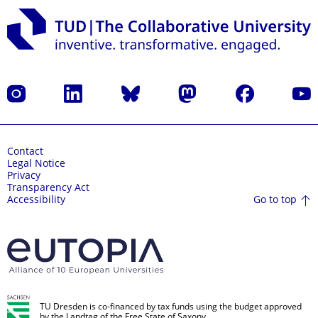
Instagram
LinkedIn
Bluesky
Mastodon
Facebook
YouT
Contact
Legal Notice
Privacy
Transparency Act
Go to top
Accessibility
TU Dresden is co-financed by tax funds using the budget approved
by the Landtag of the Free State of Saxony.