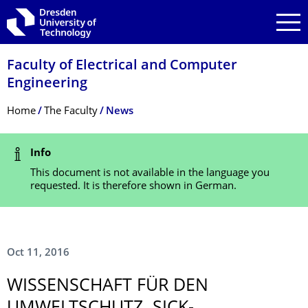
Skip to main navigation
Skip to search
Skip to content
Faculty of Electrical and Computer
Engineering
Breadcrumb Menu
Home
The Faculty
News
Status Message
Info
This document is not available in the language you
requested. It is therefore shown in German.
Oct 11, 2016
WISSENSCHAFT FÜR DEN