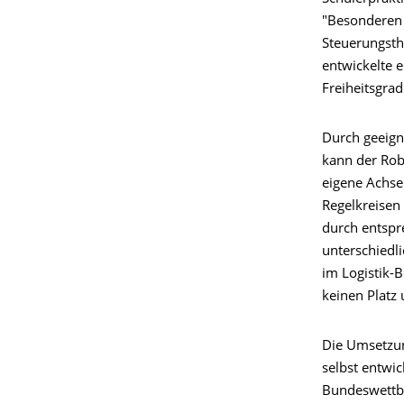
"Besonderen L
Steuerungsth
entwickelte e
Freiheitsgrad
Durch geeign
kann der Robo
eigene Achse
Regelkreisen
durch entspr
unterschiedl
im Logistik-
keinen Platz 
Die Umsetzun
selbst entwic
Bundeswettbe