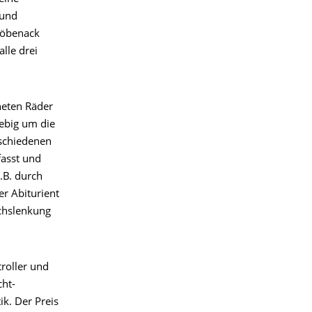
 und
 Röbenack
alle drei
neten Räder
iebig um die
rschiedenen
fasst und
.B. durch
r Abiturient
Achslenkung
roller und
cht-
k. Der Preis