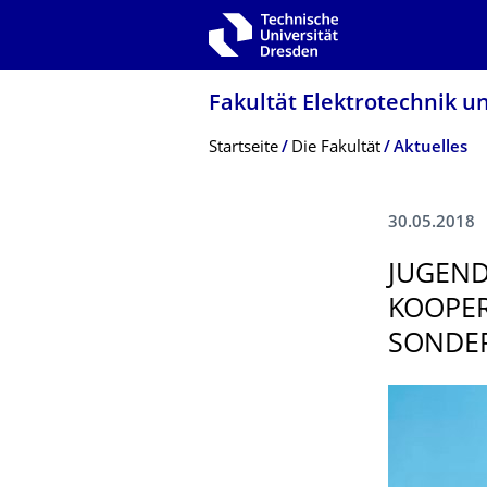
Zur Hauptnavigation springen
Zur Suche springen
Zum Inhalt springen
Fakultät Elektrotechnik u
Breadcrumb-Menü
Startseite
Die Fakultät
Aktuelles
30.05.2018
JUGEND
KOOPER
SONDER