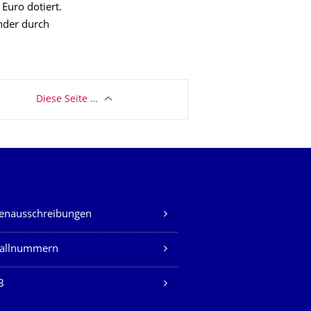
Euro dotiert.
änder durch
Diese Seite …
lenausschreibungen
fallnummern
B