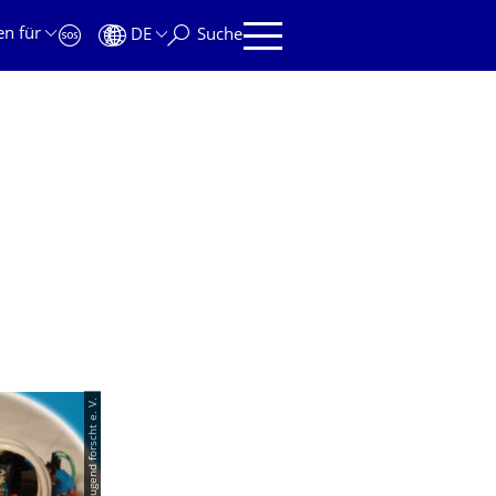
en für
DE
Suche
© Stiftung Jugend forscht e. V.