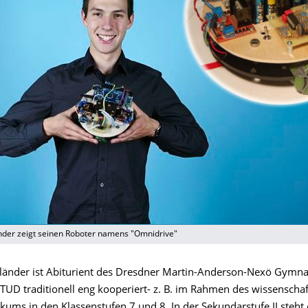
änder zeigt seinen Roboter namens "Omnidrive"
tländer ist Abiturient des Dresdner Martin-Anderson-Nexö Gymn
TUD traditionell eng kooperiert- z. B. im Rahmen des wissenschaf
kums in den Klassenstufen 7 und 8. In der Sekundarstufe II steht 