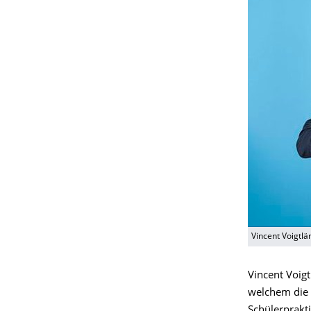
Vincent Voigtl
Vincent Voig
welchem die 
Schülerprakti