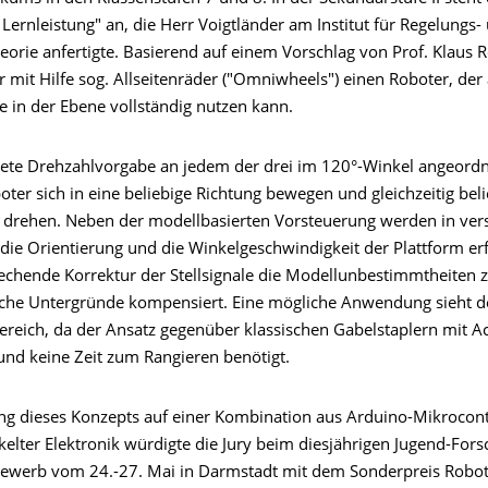
ernleistung" an, die Herr Voigtländer am Institut für Regelungs-
eorie anfertigte. Basierend auf einem Vorschlag von Prof. Klaus
r mit Hilfe sog. Allseitenräder ("Omniwheels") einen Roboter, der 
e in der Ebene vollständig nutzen kann.
ete Drehzahlvorgabe an jedem der drei im 120°-Winkel angeord
ter sich in eine beliebige Richtung bewegen und gleichzeitig bel
 drehen. Neben der modellbasierten Vorsteuerung werden in ve
 die Orientierung und die Winkelgeschwindigkeit der Plattform er
echende Korrektur der Stellsignale die Modellunbestimmtheiten z
iche Untergründe kompensiert. Eine mögliche Anwendung sieht de
Bereich, da der Ansatz gegenüber klassischen Gabelstaplern mit 
und keine Zeit zum Rangieren benötigt.
g dieses Konzepts auf einer Kombination aus Arduino-Mikrocont
kelter Elektronik würdigte die Jury beim diesjährigen Jugend-Fors
werb vom 24.-27. Mai in Darmstadt mit dem Sonderpreis Roboti