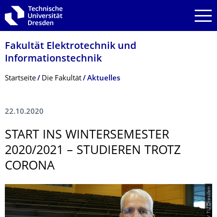
Zur Hauptnavigation springen
Zur Suche springen
Zum Inhalt springen
Fakultät Elektrotechnik und
Informationstech­nik
Breadcrumb-Menü
Startseite
Die Fakultät
Aktuelles
22.10.2020
START INS WINTERSEMESTER
2020/2021 – STUDIEREN TROTZ
CORONA