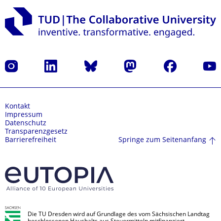
Instagram
LinkedIn
Bluesky
Mastodon
Facebook
Yout
Kontakt
Impressum
Datenschutz
Transparenzgesetz
Springe zum Seitenanfang
Barrierefreiheit
Die TU Dresden wird auf Grundlage des vom Sächsischen Landtag