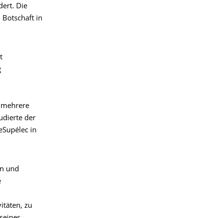
ert. Die
 Botschaft in
t
g
r mehrere
dierte der
eSupélec in
en und
e
itäten, zu