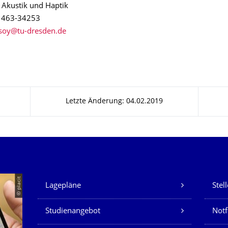
r Akustik und Haptik
1 463-34253
Letzte Änderung: 04.02.2019
Unsere Dienste
© placit
Lagepläne
Stel
Studienangebot
Not