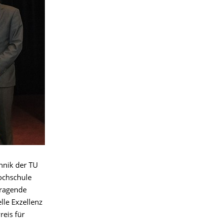
hnik der TU
Hochschule
rragende
lle Exzellenz
reis für