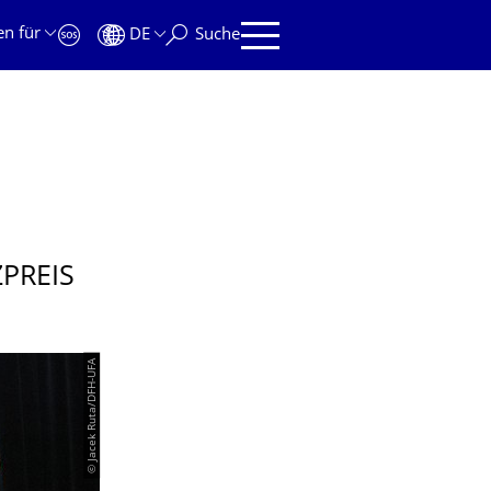
en für
DE
Suche
PREIS
© Jacek Ruta/DFH-UFA