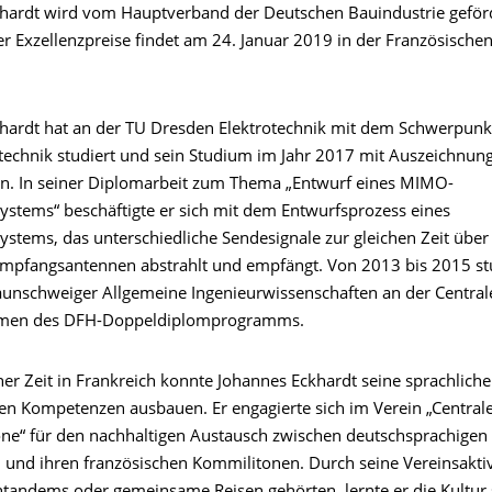
hardt wird vom Hauptverband der Deutschen Bauindustrie geförd
r Exzellenzpreise findet am 24. Januar 2019 in der Französischen
hardt hat an der TU Dresden Elektrotechnik mit dem Schwerpunk
technik studiert und sein Studium im Jahr 2017 mit Auszeichnun
n. In seiner Diplomarbeit zum Thema „Entwurf eines MIMO-
ystems“ beschäftigte er sich mit dem Entwurfsprozess eines
ystems, das unterschiedliche Sendesignale zur gleichen Zeit übe
mpfangsantennen abstrahlt und empfängt. Von 2013 bis 2015 stu
aunschweiger Allgemeine Ingenieurwissenschaften an der Central
hmen des DFH-Doppeldiplomprogramms.
er Zeit in Frankreich konnte Johannes Eckhardt seine sprachlich
llen Kompetenzen ausbauen. Er engagierte sich im Verein „Central
“ für den nachhaltigen Austausch zwischen deutschsprachigen
 und ihren französischen Kommilitonen. Durch seine Vereinsaktiv