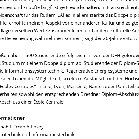
tandems oder gemeinsame Reisen gehörten, lernte er die Kultur 
ennen und knüpfte langfristige Freundschaften. In Frankreich ent
eidenschaft für das Rudern. „Alles in allem stärkte das Doppeldi
ie, erhöhte meinen Respekt vor einer anderen Kultur und zeigte 
dlage derselben Werte zusammenleben und andere kulturelle A
che Bereicherung wahrnehmen können“, sagt der 26-Jährige stolz.
ießen über 1.500 Studierende erfolgreich ihr von der DFH geförde
s Studium mit einem Doppeldiplom ab. Studierende der Diplom-
ik, Informationssystemtechnik, Regenerative Energiesysteme und
esden haben die Möglichkeit, an einem Austausch mit den Hochs
coles Centrales" in Lille, Lyon, Marseille, Nantes oder Paris tei
erhalten sowohl den entsprechenden Dresdner Diplom-Abschluss
bschluss einer École Centrale.
formationen
 habil. Ercan Altinsoy
ktrotechnik und Informationstechnik