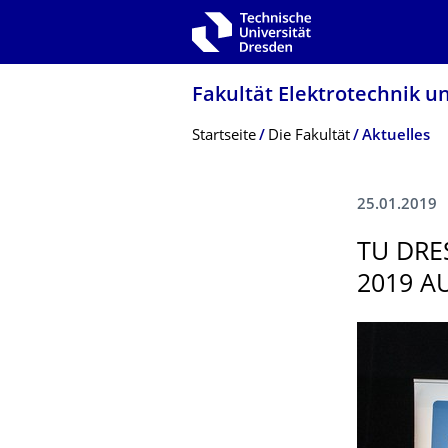
Zur Hauptnavigation springen
Zur Suche springen
Zum Inhalt springen
Fakultät Elektrotechnik u
Breadcrumb-Menü
Startseite
Die Fakultät
Aktuelles
25.01.2019
TU DRE
2019 A