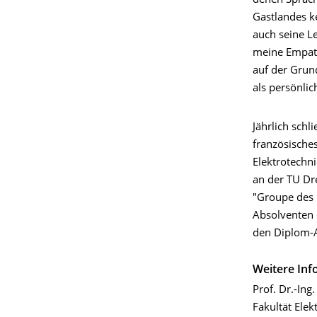
denen Sprach
Gastlandes k
auch seine L
meine Empath
auf der Grun
als persönli
Jährlich schl
französische
Elektrotechn
an der TU Dr
"Groupe des É
Absolventen 
den Diplom-A
Weitere In
Prof. Dr.-Ing.
Fakultät Ele