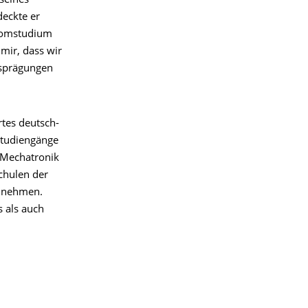
seines
deckte er
plomstudium
mir, dass wir
usprägungen
rtes deutsch-
Studiengänge
 Mechatronik
chulen der
lzunehmen.
 als auch