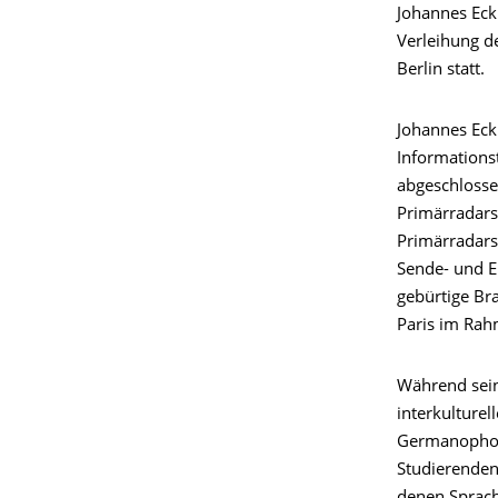
Johannes Eck
Verleihung de
Berlin statt.
Johannes Eck
Informations
abgeschlosse
Primärradars
Primärradars
Sende- und E
gebürtige Br
Paris im Ra
Während sein
interkulture
Germanophone
Studierenden