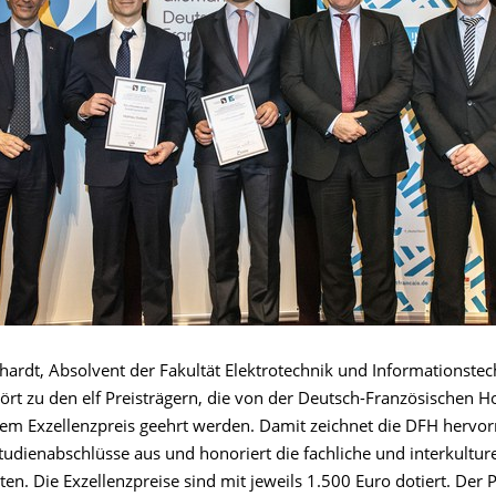
hardt, Absolvent der Fakultät Elektrotechnik und Informationstec
ört zu den elf Preisträgern, die von der Deutsch-Französischen 
nem Exzellenzpreis geehrt werden. Damit zeichnet die DFH hervo
tudienabschlüsse aus und honoriert die fachliche und interkulture
en. Die Exzellenzpreise sind mit jeweils 1.500 Euro dotiert. Der P