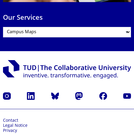
Our Services
Instagram
LinkedIn
Bluesky
Mastodon
Facebook
YouT
Contact
Legal Notice
Privacy