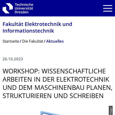
Zur Hauptnavigation springen
Zur Suche springen
Zum Inhalt springen
Fakultät Elektrotechnik und
Informationstech­nik
Breadcrumb-Menü
Startseite
Die Fakultät
Aktuelles
26.10.2023
WORKSHOP: WISSENSCHAFTLI­CHE
ARBEITEN IN DER ELEKTROTECHNIK
UND DEM MASCHINENBAU PLANEN,
STRUKTURIEREN UND SCHREIBEN