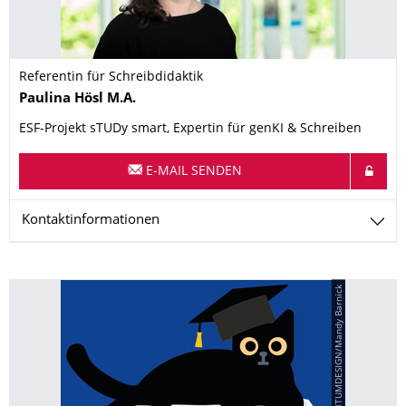
Referentin für Schreibdidaktik
Name
Paulina
Hösl
M.A.
ESF-Projekt sTUDy smart, Expertin für genKI & Schreiben
E-MAIL SENDEN
Kontaktinformationen
© QUANTUMDESIGN/Mandy Barnick