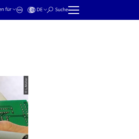
en für
DE
Suche
© L.Müller