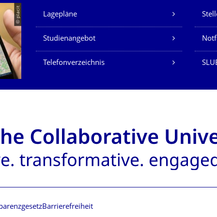
Unsere Dienste
© placit
Lagepläne
Stel
Studienangebot
Not
Telefonverzeichnis
SLU
parenzgesetz
Barrierefreiheit