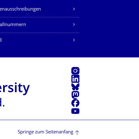
lenausschreibungen
fallnummern
B
Instagram
LinkedIn
Bluesky
Mastodon
Facebook
Youtube
Springe zum Seitenanfang