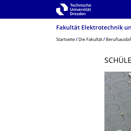
Zur Hauptnavigation springen
Zur Suche springen
Zum Inhalt springen
Fakultät Elektrotechnik u
Breadcrumb-Menü
Startseite
Die Fakultät
Berufsausbi
SCHÜLE