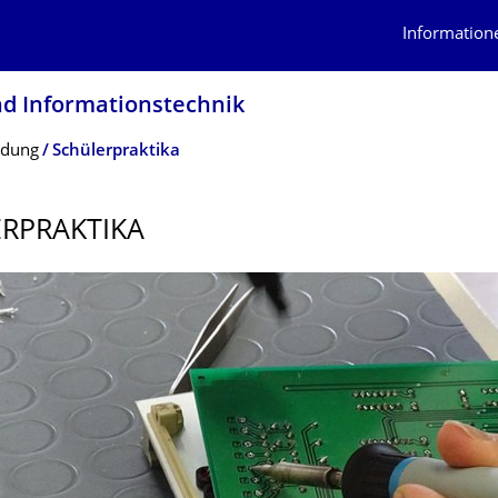
Information
nd Informationstech­nik
ldung
Schülerpraktika
RPRAKTIKA