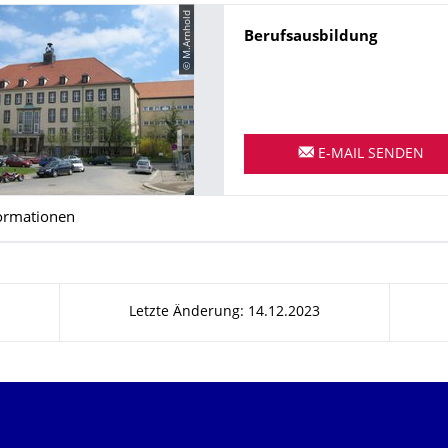
© M.Arnhold
Name
Berufsausbildung
E-MAIL SENDEN
ormationen
Letzte Änderung: 14.12.2023