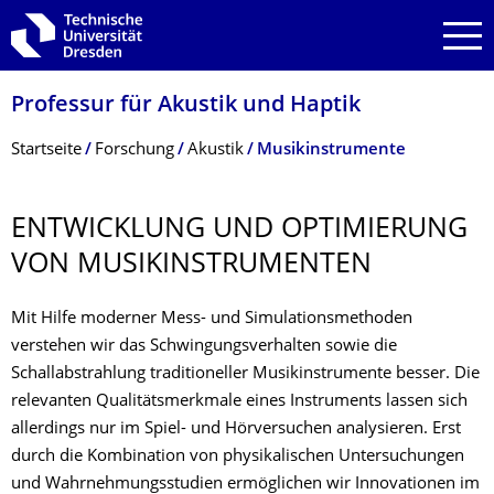
Zur Hauptnavigation springen
Zur Suche springen
Zum Inhalt springen
Professur für Akustik und Haptik
Breadcrumb-Menü
Startseite
Forschung
Akustik
Musikinstrumente
ENTWICKLUNG UND OPTIMIERUNG
VON MUSIKINSTRUMEN­TEN
Mit Hilfe moderner Mess- und Simulationsmethoden
verstehen wir das Schwingungsverhalten sowie die
Schallabstrahlung traditioneller Musikinstrumente besser. Die
relevanten Qualitätsmerkmale eines Instruments lassen sich
allerdings nur im Spiel- und Hörversuchen analysieren. Erst
durch die Kombination von physikalischen Untersuchungen
und Wahrnehmungsstudien ermöglichen wir Innovationen im