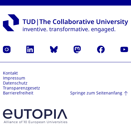
Instagram
LinkedIn
Bluesky
Mastodon
Facebook
Yout
Kontakt
Impressum
Datenschutz
Transparenzgesetz
Springe zum Seitenanfang
Barrierefreiheit