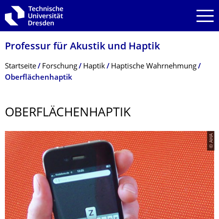
Zur Hauptnavigation springen
Zur Suche springen
Zum Inhalt springen
Professur für Akustik und Haptik
Breadcrumb-Menü
Startseite
Forschung
Haptik
Haptische Wahrnehmung
Oberflächenhaptik
OBERFLÄCHENHAP­TIK
© AHA