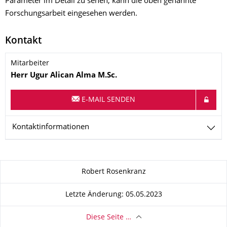
Parameter im Detail zu sehen, kann die oben genannte
Forschungsarbeit eingesehen werden.
Kontakt
Mitarbeiter
Name
Herr
Ugur Alican
Alma
M.Sc.
E-MAIL SENDEN
Kontaktinformationen
Zu dieser Seite
Robert Rosenkranz
Letzte Änderung: 05.05.2023
Diese Seite …