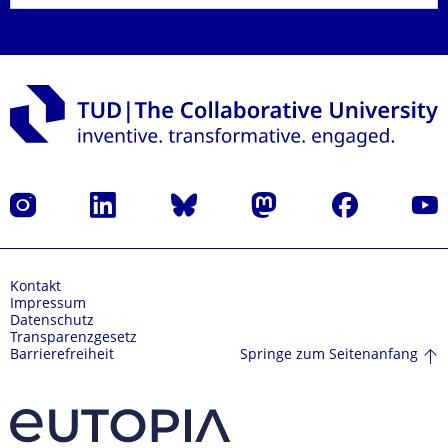
Instagram
LinkedIn
Bluesky
Mastodon
Facebook
Yout
Kontakt
Impressum
Datenschutz
Transparenzgesetz
Springe zum Seitenanfang
Barrierefreiheit