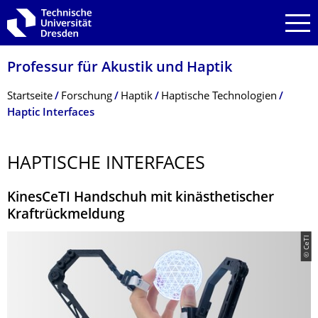
Zur Hauptnavigation springen
Zur Suche springen
Zum Inhalt springen
Professur für Akustik und Haptik
Breadcrumb-Menü
Startseite
Forschung
Haptik
Haptische Technologien
Haptic Interfaces
HAPTISCHE INTERFACES
KinesCeTI Handschuh mit kinästhetischer
Kraftrückmeldung
© CeTI