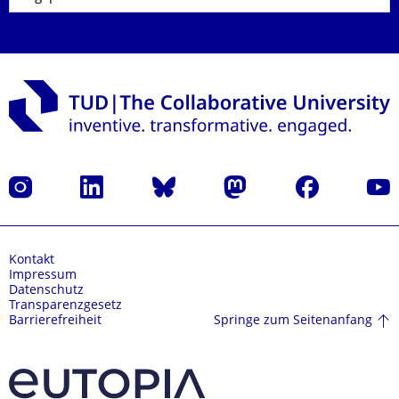
Instagram
LinkedIn
Bluesky
Mastodon
Facebook
Yout
Kontakt
Impressum
Datenschutz
Transparenzgesetz
Springe zum Seitenanfang
Barrierefreiheit