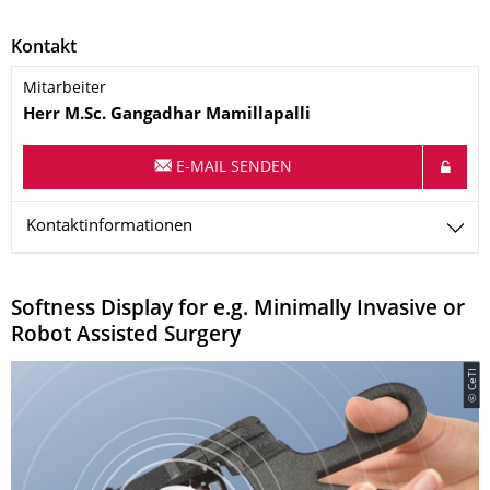
Kontakt
Mitarbeiter
Name
Herr
M.Sc.
Gangadhar
Mamillapalli
E-MAIL SENDEN
Kontaktinformationen
Softness Display for e.g. Minimally Invasive or
Robot Assisted Surgery
© CeTI