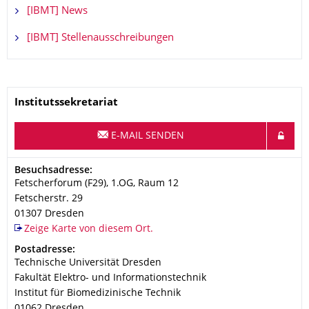
[IBMT] News
[IBMT] Stellenausschreibungen
Name
Institutssekretariat
E-MAIL SENDEN
Adresse
Besuchsadresse:
Fetscherforum (F29), 1.OG, Raum 12
Fetscherstr. 29
01307
Dresden
Zeige Karte von diesem Ort.
Adresse
Postadresse:
Technische Universität Dresden
Fakultät Elektro- und Informationstechnik
Institut für Biomedizinische Technik
01062
Dresden