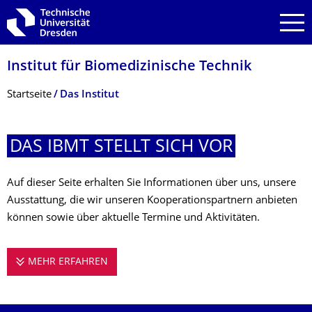
Zur Hauptnavigation springen
Zur Suche springen
Zum Inhalt springen
Institut für Biomedizinische Technik
Breadcrumb-Menü
Startseite
Das Institut
DAS IBMT STELLT SICH VOR
Auf dieser Seite erhalten Sie Informationen über uns, unsere
Ausstattung, die wir unseren Kooperationspartnern anbieten
können sowie über aktuelle Termine und Aktivitäten.
MEHR ERFAHREN
DAS IBMT STELLT SICH VOR