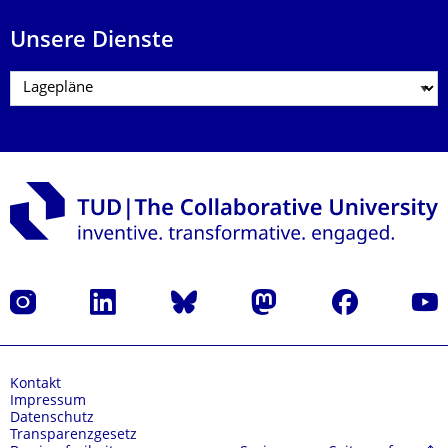
Unsere Dienste
Instagram
LinkedIn
Bluesky
Mastodon
Facebook
Yout
Kontakt
Impressum
Datenschutz
Transparenzgesetz