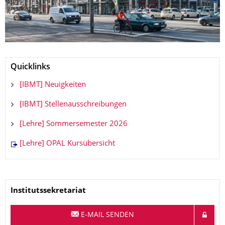
Quicklinks
[IBMT] Neuigkeiten
[IBMT] Stellenausschreibungen
[Lehre] Sommersemester 2026
[Lehre] OPAL Kursübersicht
Name
Institutssekretariat
E-MAIL SENDEN