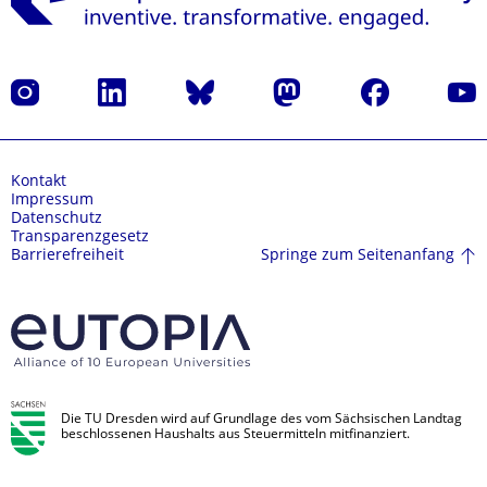
Instagram
LinkedIn
Bluesky
Mastodon
Facebook
Yout
Kontakt
Impressum
Datenschutz
Transparenzgesetz
Springe zum Seitenanfang
Barrierefreiheit
Die TU Dresden wird auf Grundlage des vom Sächsischen Landtag
beschlossenen Haushalts aus Steuermitteln mitfinanziert.