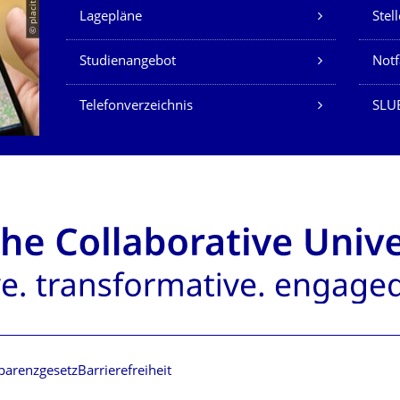
Unsere Dienste
© placit
Lagepläne
Stel
Studienangebot
Not
Telefonverzeichnis
SLU
parenzgesetz
Barrierefreiheit