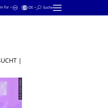
en für
DE
Suche
SUCHT |
© H. Ernst-Völker