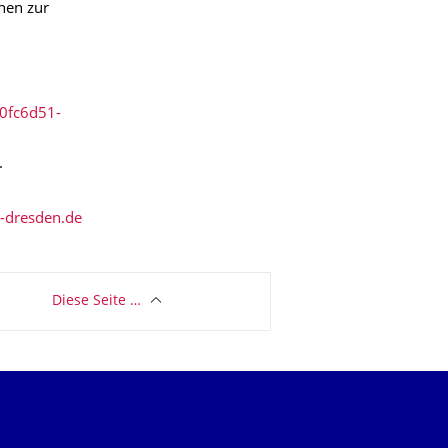
nen zur
b0fc6d51-
.
Diese Seite …