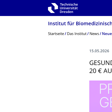
Zur Hauptnavigation springen
Zur Suche springen
Zum Inhalt springen
Institut für Biomedizinisc
Breadcrumb-Menü
Startseite
Das Institut
News
15.05.2026
GESUND
20 € A