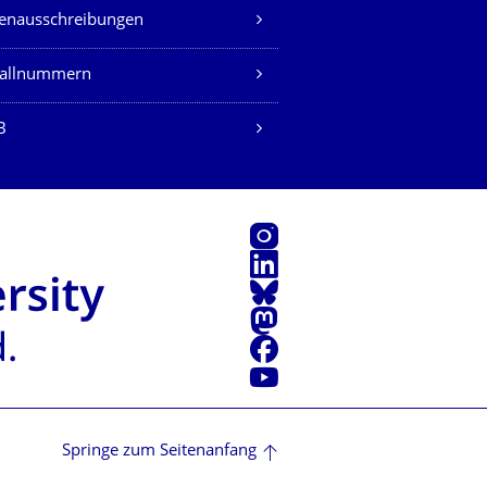
lenausschreibungen
fallnummern
B
Instagram
LinkedIn
Bluesky
Mastodon
Facebook
Youtube
Springe zum Seitenanfang