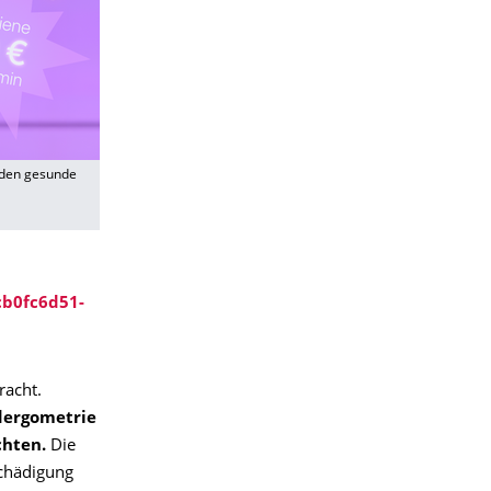
rden gesunde
cb0fc6d51-
racht.
dergometrie
chten.
Die
schädigung