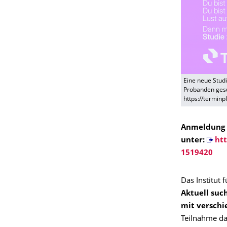
Eine neue Stud
Probanden gesu
https://termin
Anmeldung 
unter:
ht
1519420
Das Institut 
Aktuell suc
mit verschi
Teilnahme da