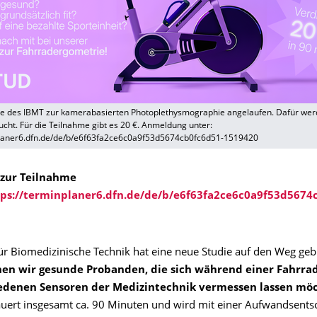
ie des IBMT zur kamerabasierten Photoplethysmographie angelaufen. Dafür we
cht. Für die Teilnahme gibt es 20 €. Anmeldung unter:
planer6.dfn.de/de/b/e6f63fa2ce6c0a9f53d5674cb0fc6d51-1519420
zur Teilnahme
tps://terminplaner6.dfn.de/de/b/e6f63fa2ce6c0a9f53d5674
für Biomedizinische Technik hat eine neue Studie auf den Weg geb
hen wir gesunde Probanden, die sich während einer Fahrra
edenen Sensoren der Medizintechnik vermessen lassen mö
uert insgesamt ca. 90 Minuten und wird mit einer Aufwandsent