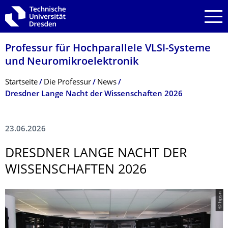
Zur Hauptnavigation springen
Zur Suche springen
Zum Inhalt springen
Professur für Hochparallele VLSI-Systeme
und Neuromikroelektro­nik
Breadcrumb-Menü
Startseite
Die Professur
News
Dresdner Lange Nacht der Wissenschaften 2026
23.06.2026
DRESDNER LANGE NACHT DER
WISSENSCHAFTEN 2026
© hpsn