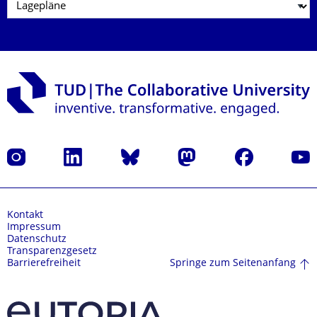
Instagram
LinkedIn
Bluesky
Mastodon
Facebook
Yout
Kontakt
Impressum
Datenschutz
Transparenzgesetz
Springe zum Seitenanfang
Barrierefreiheit