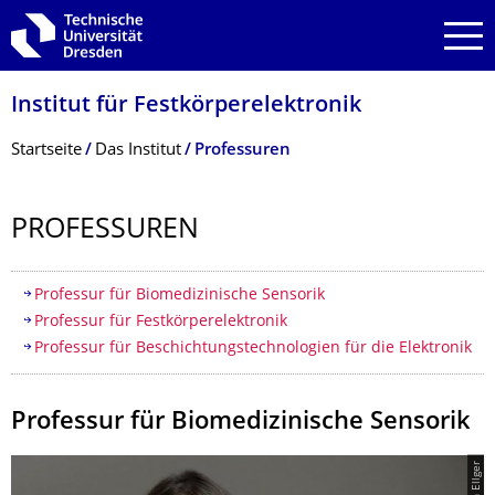
Zur Hauptnavigation springen
Zur Suche springen
Zum Inhalt springen
Institut für Festkörperelektro­nik
Breadcrumb-Menü
Startseite
Das Institut
Professuren
PROFESSUREN
Inhaltsverzeichnis
Professur für Biomedizinische Sensorik
​Professur für Festkörperelektronik
Professur für Beschichtungstechnologien für die Elektronik
Professur für Biomedizinische Sensorik