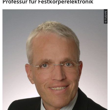
​Professur für Festkörperelektronik
© TUD/IFE