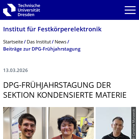
Zur Hauptnavigation springen
Zur Suche springen
Zum Inhalt springen
Institut für Festkörperelektro­nik
Breadcrumb-Menü
Startseite
Das Institut
News
Beiträge zur DPG-Frühjahrstagung
13.03.2026
DPG-FRÜHJAHRSTAGUNG DER
SEKTION KONDENSIERTE MATERIE
© Caroline Murawski