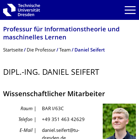
Zur Hauptnavigation springen
Zur Suche springen
Zum Inhalt springen
Professur für Informationstheo­rie und
maschinelles Lernen
Breadcrumb-Menü
Startseite
Die Professur
Team
Daniel Seifert
DIPL.-ING. DANIEL SEIFERT
Wissenschaftlicher Mitarbeiter
Raum
|
BAR I/63C
Telefon
|
+49 351 463 42629
E-Mail
|
daniel.seifert@
tu-
dresden.de