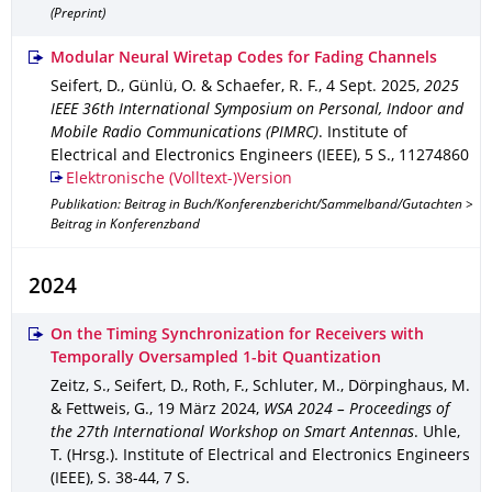
(Preprint)
Modular Neural Wiretap Codes for Fading Channels
Seifert, D., Günlü, O. & Schaefer, R. F.
,
4 Sept. 2025
,
2025
IEEE 36th International Symposium on Personal, Indoor and
Mobile Radio Communications (PIMRC)
.
Institute of
Electrical and Electronics Engineers (IEEE)
,
5 S.
,
11274860
Elektronische (Volltext-)Version
Publikation: Beitrag in Buch/Konferenzbericht/Sammelband/Gutachten >
Beitrag in Konferenzband
2024
On the Timing Synchronization for Receivers with
Temporally Oversampled 1-bit Quantization
Zeitz, S., Seifert, D., Roth, F., Schluter, M., Dörpinghaus, M.
& Fettweis, G.
,
19 März 2024
,
WSA 2024 – Proceedings of
the 27th International Workshop on Smart Antennas
.
Uhle,
T. (Hrsg.).
Institute of Electrical and Electronics Engineers
(IEEE)
,
S. 38-44
,
7 S.