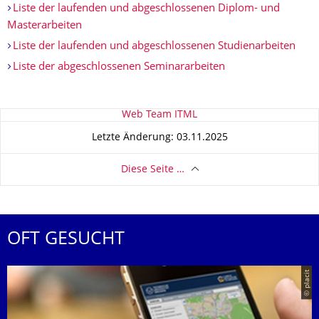
Liste der laufenden und abgeschlossenen Diplom- und
Masterarbeiten
Liste der laufenden und abgeschlossenen Studienarbeiten
Liste der abgeschlossenen Seminararbeiten
Zu dieser Seite
Web Team ITML
Letzte Änderung: 03.11.2025
Diese Seite …
OFT GESUCHT
© placit