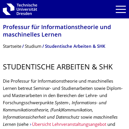
Zur Hauptnavigation springen
Zur Suche springen
Zum Inhalt springen
Professur für Informationstheo­rie und
maschinelles Lernen
Breadcrumb-Menü
Startseite
Studium
Studentische Arbeiten & SHK
STUDENTISCHE ARBEITEN & SHK
Die Professur für Informationstheorie und maschinelles
Lernen betreut Seminar- und Studienarbeiten sowie Diplom-
und Masterarbeiten in den Bereichen der Lehre- und
Forschungsschwerpunkte
System-, Informations- und
Kommunikationstheorie, (Funk)Kommunikation,
Informationssicherheit und Datenschutz
sowie
maschinelles
Lernen
(siehe
Übersicht Lehrveranstaltungsangebot
und