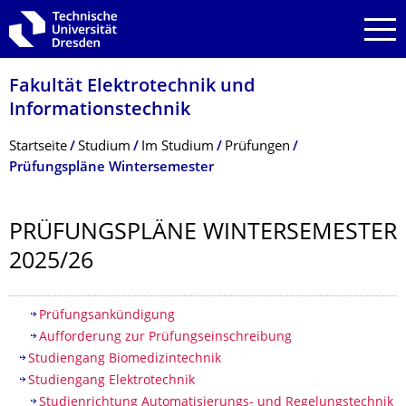
Zur Hauptnavigation springen
Zur Suche springen
Zum Inhalt springen
Fakultät Elektrotechnik und
Informationstech­nik
Breadcrumb-Menü
Startseite
Studium
Im Studium
Prüfungen
Prüfungspläne Wintersemester
PRÜFUNGSPLÄNE WINTERSEMESTER
2025/26
Inhaltsverzeichnis
Prüfungsankündigung
Aufforderung zur Prüfungseinschreibung
Studiengang Biomedizintechnik
Studiengang Elektrotechnik
Studienrichtung Automatisierungs- und Regelungstechnik