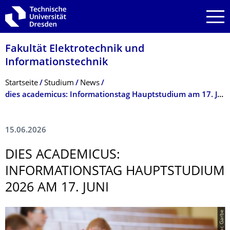
Zur Hauptnavigation springen
Zur Suche springen
Zum Inhalt springen
Fakultät Elektrotechnik und
Informationstech­nik
Breadcrumb-Menü
Startseite
Studium
News
dies academicus: Informationstag Hauptstudium am 17. Juni
15.06.2026
DIES ACADEMICUS:
INFORMATIONSTAG HAUPTSTUDIUM
2026 AM 17. JUNI
© Amac Garbe