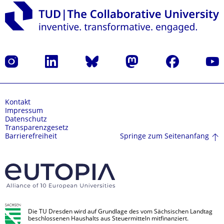
Instagram
LinkedIn
Bluesky
Mastodon
Facebook
Yout
Kontakt
Impressum
Datenschutz
Transparenzgesetz
Springe zum Seitenanfang
Barrierefreiheit
Die TU Dresden wird auf Grundlage des vom Sächsischen Landtag
beschlossenen Haushalts aus Steuermitteln mitfinanziert.