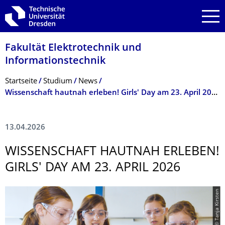
Zur Hauptnavigation springen
Zur Suche springen
Zum Inhalt springen
Fakultät Elektrotechnik und
Informationstech­nik
Breadcrumb-Menü
Startseite
Studium
News
Wissenschaft hautnah erleben! Girls' Day am 23. April 2026
13.04.2026
WISSENSCHAFT HAUTNAH ERLEBEN!
GIRLS' DAY AM 23. APRIL 2026
© Tanja Kirsten