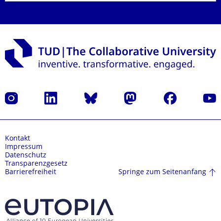
Instagram
LinkedIn
Bluesky
Mastodon
Facebook
Yout
Kontakt
Impressum
Datenschutz
Transparenzgesetz
Springe zum Seitenanfang
Barrierefreiheit