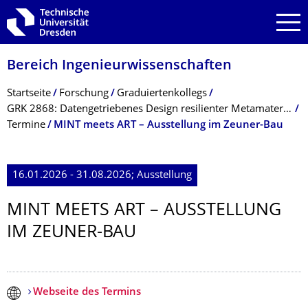
Zur Hauptnavigation springen
Zur Suche springen
Zum Inhalt springen
Bereich Ingenieur­wissen­schaften
Breadcrumb-Menü
Startseite
Forschung
Graduiertenkollegs
GRK 2868: Datengetriebe­nes Design resilienter Metamaterialien
Termine
MINT meets ART – Ausstellung im Zeuner-Bau
16.01.2026 - 31.08.2026; Ausstellung
MINT MEETS ART – AUSSTELLUNG
IM ZEUNER-BAU
Webseite des Termins