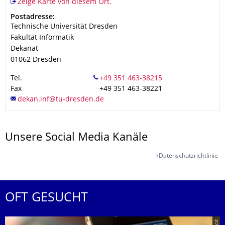
Zeige Karte von diesem Ort.
Adresse
Postadresse:
Technische Universität Dresden
Fakultät Informatik
Dekanat
01062
Dresden
Tel.
Fax
+49 351 463-38221
Unsere Social Media Kanäle
Datenschutzrichtlinie
OFT GESUCHT