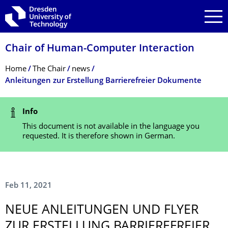
Skip to main navigation
Skip to search
Skip to content
Chair of Human-Computer Interaction
Breadcrumb Menu
Home
The Chair
news
Anleitungen zur Erstellung Barrierefreier Dokumente
Status Message
Info
This document is not available in the language you
requested. It is therefore shown in German.
Feb 11, 2021
NEUE ANLEITUNGEN UND FLYER
ZUR ERSTELLUNG BARRIEREFREIER