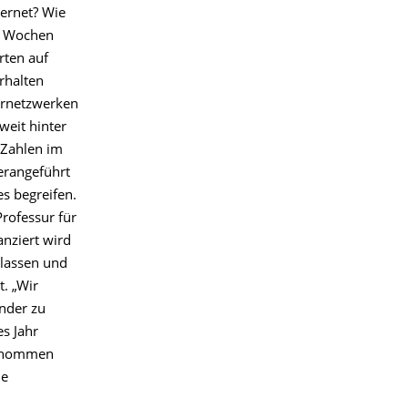
ternet? Wie
ei Wochen
rten auf
rhalten
iernetzwerken
weit hinter
n Zahlen im
herangeführt
s begreifen.
rofessur für
anziert wird
Klassen und
. „Wir
nder zu
es Jahr
lgenommen
ie