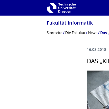
Zur Hauptnavigation springen
Zur Suche springen
Zum Inhalt springen
Fakultät Informatik
Breadcrumb-Menü
Startseite
Die Fakultät
News
Das 
16.03.2018
DAS „K