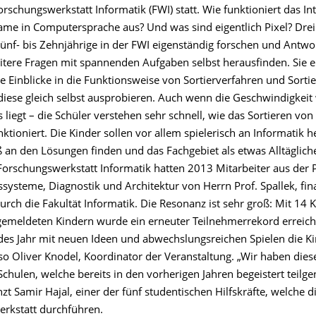
Forschungswerkstatt Informatik (FWI) statt. Wie funktioniert das In
ame in Computersprache aus? Und was sind eigentlich Pixel? Dr
Fünf- bis Zehnjährige in der FWI eigenständig forschen und Antwo
itere Fragen mit spannenden Aufgaben selbst herausfinden. Sie e
se Einblicke in die Funktionsweise von Sortierverfahren und Sort
iese gleich selbst ausprobieren. Auch wenn die Geschwindigkeit 
s liegt – die Schüler verstehen sehr schnell, wie das Sortieren vo
tioniert. Die Kinder sollen vor allem spielerisch an Informatik 
 an den Lösungen finden und das Fachgebiet als etwas Alltägliche
Forschungswerkstatt Informatik hatten 2013 Mitarbeiter aus der P
systeme, Diagnostik und Architektur von Herrn Prof. Spallek, fin
urch die Fakultät Informatik. Die Resonanz ist sehr groß: Mit 14 
emeldeten Kindern wurde ein erneuter Teilnehmerrekord erreicht
des Jahr mit neuen Ideen und abwechslungsreichen Spielen die Ki
so Oliver Knodel, Koordinator der Veranstaltung. „Wir haben dies
 Schulen, welche bereits in den vorherigen Jahren begeistert tei
zt Samir Hajal, einer der fünf studentischen Hilfskräfte, welche d
rkstatt durchführen.