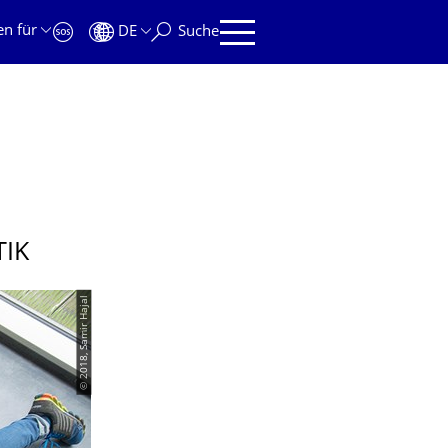
en für
DE
Suche
TIK
© 2018, Samir Hajal