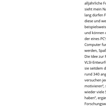
alljährliche 
sieht mein N
lang dürfen 
diese und we
beispielswei
und können d
der eines PC’
Computer funk
werden, Spaß
Die Idee zur 
VLSI-Entwurfs
sie seitdem d
rund 340 ang
versuchen je
motivieren“, 
wieder viele
haben“, ergän
Forschungswe