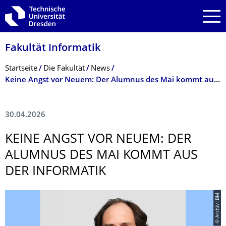
Zur Hauptnavigation springen
Zur Suche springen
Zum Inhalt springen
Fakultät Informatik
Breadcrumb-Menü
Startseite
Die Fakultät
News
Keine Angst vor Neuem: Der Alumnus des Mai kommt aus der Informatik
30.04.2026
KEINE ANGST VOR NEUEM: DER
ALUMNUS DES MAI KOMMT AUS
DER INFORMATIK
© Archiv IBM