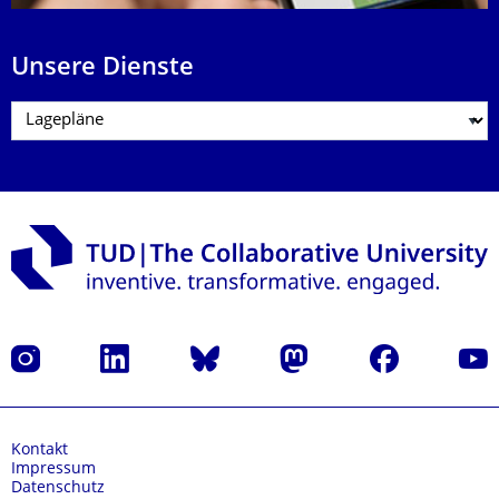
Unsere Dienste
Instagram
LinkedIn
Bluesky
Mastodon
Facebook
Yout
Kontakt
Impressum
Datenschutz