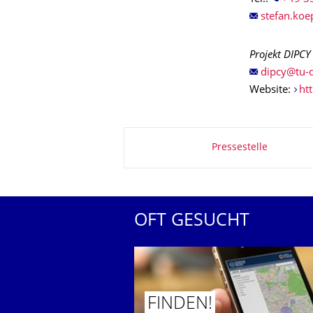
Projekt DIPCY
Website:
ht
Zu dieser Seite
Pressestelle
OFT GESUCHT
FINDEN!