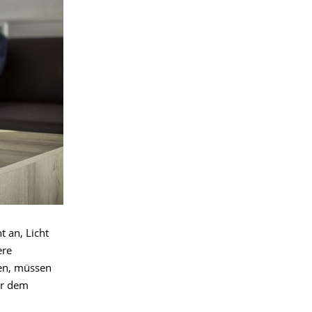
t an, Licht
ere
en, müssen
er dem