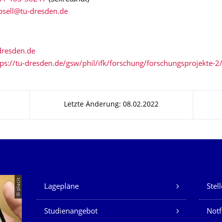
tps://tu-dresden.de/gsw/phil/ifk/forschung/forschungsprojekte-2
Letzte Änderung: 08.02.2022
Unsere Dienste
© placit
Lagepläne
Stel
Studienangebot
Not