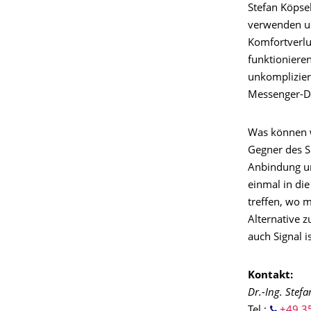
Stefan Köpse
verwenden un
Komfortverlus
funktioniere
unkomplizier
Messenger-D
Was können w
Gegner des Sm
Anbindung un
einmal in di
treffen, wo m
Alternative 
auch Signal i
Kontakt:
Dr.-Ing. Stefa
Tel.:
+49 3