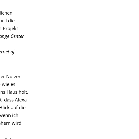
lichen
ell die
m Projekt
hange Center
ernet of
der Nutzer
 wie es
ins Haus holt.
, dass Alexa
lick auf die
 wenn ich
ehern wird