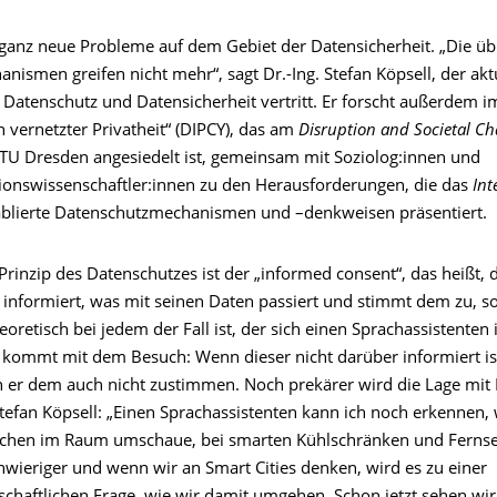
 ganz neue Probleme auf dem Gebiet der Datensicherheit. „Die üb
nismen greifen nicht mehr“, sagt Dr.-Ing. Stefan Köpsell, der aktu
 Datenschutz und Datensicherheit vertritt. Er forscht außerdem i
 vernetzter Privatheit“ (DIPCY), das am
Disruption and Societal C
 TU Dresden angesiedelt ist, gemeinsam mit Soziolog:innen und
nswissenschaftler:innen zu den Herausforderungen, die das
Int
ablierte Datenschutzmechanismen und –denkweisen präsentiert.
Prinzip des Datenschutzes ist der „informed consent“, das heißt, 
 informiert, was mit seinen Daten passiert und stimmt dem zu, so
oretisch bei jedem der Fall ist, der sich einen Sprachassistenten 
kommt mit dem Besuch: Wenn dieser nicht darüber informiert ist
n er dem auch nicht zustimmen. Noch prekärer wird die Lage mit B
Stefan Köpsell: „Einen Sprachassistenten kann ich noch erkennen,
schen im Raum umschaue, bei smarten Kühlschränken und Ferns
hwieriger und wenn wir an Smart Cities denken, wird es zu einer