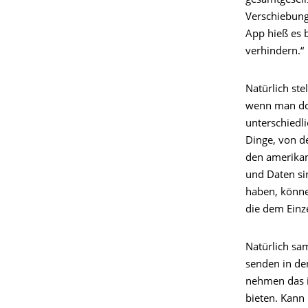
gesamtgesell
Verschiebung
App hieß es 
verhindern.“
Natürlich st
wenn man doc
unterschiedl
Dinge, von d
den amerikan
und Daten si
haben, könne
die dem Einze
Natürlich sa
senden in de
nehmen das i
bieten. Kann