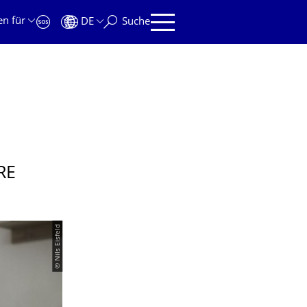
en für
DE
Suche
RE
© Nils Eisfeld