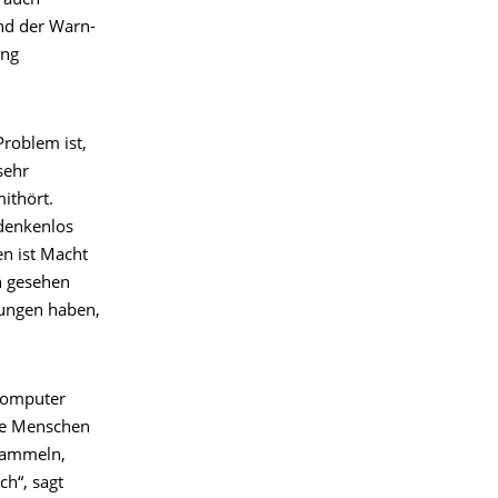
r auch
nd der Warn-
ung
roblem ist,
sehr
ithört.
edenkenlos
en ist Macht
n gesehen
kungen haben,
Computer
ele Menschen
 sammeln,
ch“, sagt