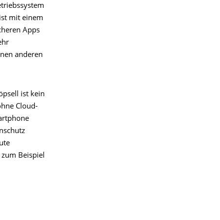
etriebssystem
ist mit einem
icheren Apps
ehr
inen anderen
sell ist kein
ohne Cloud-
artphone
enschutz
ute
 zum Beispiel