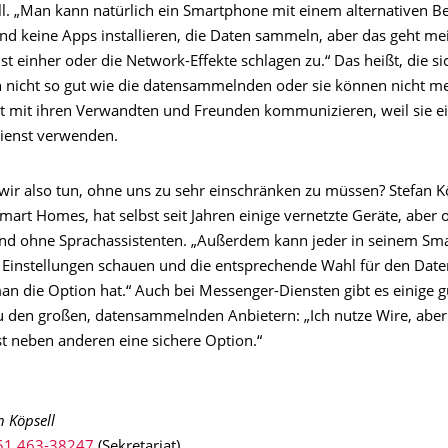
ll. „Man kann natürlich ein Smartphone mit einem alternativen B
d keine Apps installieren, die Daten sammeln, aber das geht me
t einher oder die Network-Effekte schlagen zu.“ Das heißt, die s
n nicht so gut wie die datensammelnden oder sie können nicht m
t mit ihren Verwandten und Freunden kommunizieren, weil sie e
ienst verwenden.
ir also tun, ohne uns zu sehr einschränken zu müssen? Stefan Köp
art Homes, hat selbst seit Jahren einige vernetzte Geräte, aber 
d ohne Sprachassistenten. „Außerdem kann jeder in seinem Sm
e Einstellungen schauen und die entsprechende Wahl für den Dat
an die Option hat.“ Auch bei Messenger-Diensten gibt es einige g
zu den großen, datensammelnden Anbietern: „Ich nutze Wire, aber
st neben anderen eine sichere Option.“
n Köpsell
51 463-38247
(Sekretariat)