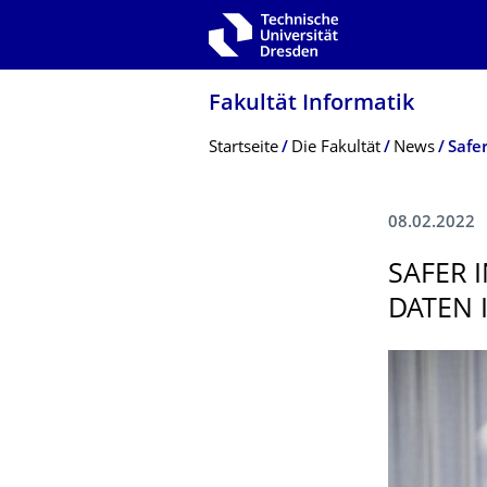
Zur Hauptnavigation springen
Zur Suche springen
Zum Inhalt springen
Fakultät Informatik
Breadcrumb-Menü
Startseite
Die Fakultät
News
08.02.2022
SAFER 
DATEN 