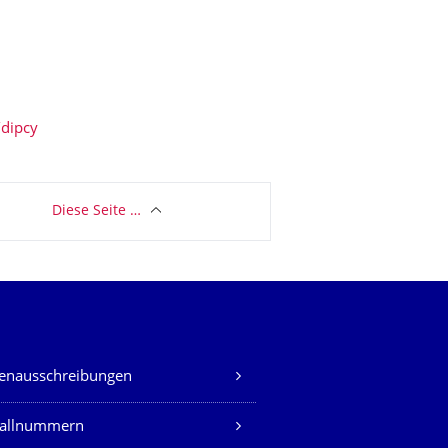
/dipcy
Diese Seite …
lenausschreibungen
fallnummern