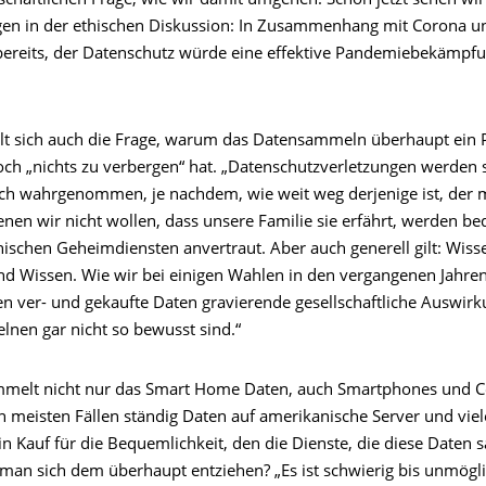
schaftlichen Frage, wie wir damit umgehen. Schon jetzt sehen wi
en in der ethischen Diskussion: In Zusammenhang mit Corona u
bereits, der Datenschutz würde eine effektive Pandemiebekämpf
ellt sich auch die Frage, warum das Datensammeln überhaupt ein P
h „nichts zu verbergen“ hat. „Datenschutzverletzungen werden 
ich wahrgenommen, je nachdem, wie weit weg derjenige ist, der m
enen wir nicht wollen, dass unsere Familie sie erfährt, werden b
ischen Geheimdiensten anvertraut. Aber auch generell gilt: Wiss
nd Wissen. Wie wir bei einigen Wahlen in den vergangenen Jahre
n ver- und gekaufte Daten gravierende gesellschaftliche Auswir
lnen gar nicht so bewusst sind.“
mmelt nicht nur das Smart Home Daten, auch Smartphones und 
n meisten Fällen ständig Daten auf amerikanische Server und vi
n Kauf für die Bequemlichkeit, den die Dienste, die diese Daten
 man sich dem überhaupt entziehen? „Es ist schwierig bis unmögli