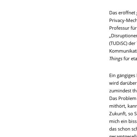
Das eröffnet
Privacy-Mecha
Professur für
„Disruptionen
(TUDiSC) der
Kommunikatio
Things
für et
Ein gängiges 
wird darüber
zumindest the
Das Problem 
mithört, kan
Zukunft, so 
mich ein bis
das schon sc