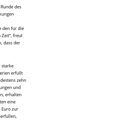
. Runde des
nkungen
 den für die
Zeit“, freut
, dass der
 starke
ien erfüllt
ndestens zehn
Jungen und
n, erhalten
ten eine
 Euro zur
erfüllen,