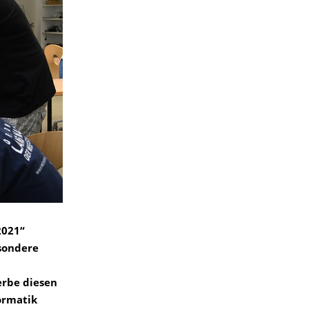
2021“
sondere
erbe diesen
ormatik