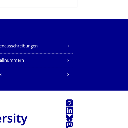
lenausschreibungen
fallnummern
B
Instagram
LinkedIn
Bluesky
Mastodon