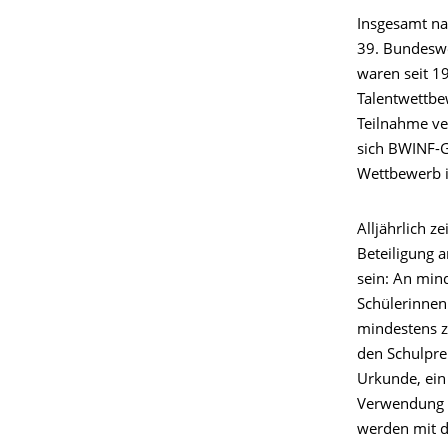
Insgesamt na
39. Bundeswe
waren seit 1
Talentwettbe
Teilnahme ver
sich BWINF-Ge
Wettbewerb i
Alljährlich 
Beteiligung 
sein: An min
Schülerinnen
mindestens zw
den Schulprei
Urkunde, ein
Verwendung fü
werden mit d