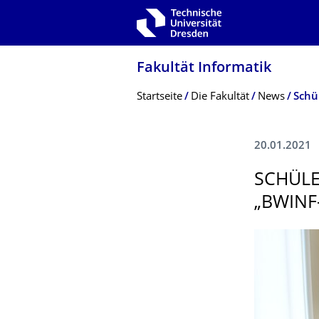
Zur Hauptnavigation springen
Zur Suche springen
Zum Inhalt springen
Fakultät Informatik
Breadcrumb-Menü
Startseite
Die Fakultät
News
20.01.2021
SCHÜLE
„BWINF