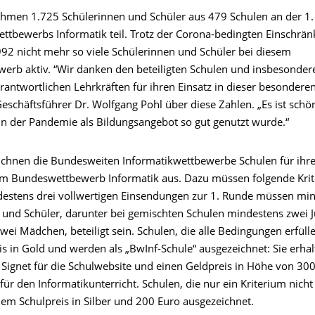
hmen 1.725 Schülerinnen und Schüler aus 479 Schulen an der 1
ttbewerbs Informatik teil. Trotz der Corona-bedingten Einschrä
992 nicht mehr so viele Schülerinnen und Schüler bei diesem
werb aktiv. “Wir danken den beteiligten Schulen und insbesondere
antwortlichen Lehrkräften für ihren Einsatz in dieser besonderen 
schäftsführer Dr. Wolfgang Pohl über diese Zahlen. „Es ist schön
n der Pandemie als Bildungsangebot so gut genutzt wurde.“
zeichnen die Bundesweiten Informatikwettbewerbe Schulen für ihre
am Bundeswettbewerb Informatik aus. Dazu müssen folgende Kriter
destens drei vollwertigen Einsendungen zur 1. Runde müssen mi
 und Schüler, darunter bei gemischten Schulen mindestens zwei 
ei Mädchen, beteiligt sein. Schulen, die alle Bedingungen erfülle
s in Gold und werden als „BwInf-Schule“ ausgezeichnet: Sie erhal
 Signet für die Schulwebsite und einen Geldpreis in Höhe von 300
r den Informatikunterricht. Schulen, die nur ein Kriterium nicht 
em Schulpreis in Silber und 200 Euro ausgezeichnet.