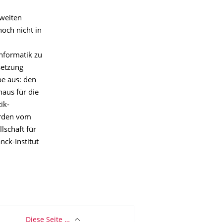
sweiten
noch nicht in
nformatik zu
setzung
e aus: den
aus für die
ik-
erden vom
lschaft für
nck-Institut
Diese Seite …