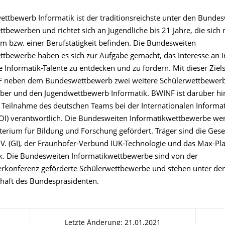
ttbewerb Informatik ist der traditionsreichste unter den Bunde
tbewerben und richtet sich an Jugendliche bis 21 Jahre, die sich 
m bzw. einer Berufstätigkeit befinden. Die Bundesweiten
ttbewerbe haben es sich zur Aufgabe gemacht, das Interesse an I
 Informatik-Talente zu entdecken und zu fördern. Mit dieser Ziel
F neben dem Bundeswettbewerb zwei weitere Schülerwettbewerb
iber und den Jugendwettbewerb Informatik. BWINF ist darüber hin
Teilnahme des deutschen Teams bei der Internationalen Informat
OI) verantwortlich. Die Bundesweiten Informatikwettbewerbe w
erium für Bildung und Forschung gefördert. Träger sind die Gesel
 V. (GI), der Fraunhofer-Verbund IUK-Technologie und das Max-Pla
ik. Die Bundesweiten Informatikwettbewerbe sind von der
erkonferenz geförderte Schülerwettbewerbe und stehen unter der
haft des Bundespräsidenten.
Letzte Änderung: 21.01.2021