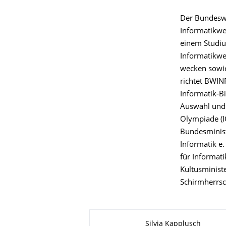
Der Bundeswe
Informatikwet
einem Studiu
Informatikwe
wecken sowie
richtet BWIN
Informatik-B
Auswahl und 
Olympiade (I
Bundesminist
Informatik e.
für Informat
Kultusminist
Schirmherrsc
Zu dieser Seite
Silvia Kapplusch