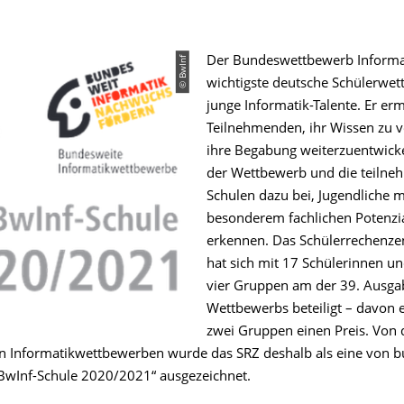
.
© BwInf
Der Bundeswettbewerb Informat
wichtigste deutsche Schülerwet
junge Informatik-Talente. Er er
Teilnehmenden, ihr Wissen zu v
ihre Begabung weiterzuentwicke
der Wettbewerb und die teiln
Schulen dazu bei, Jugendliche m
besonderem fachlichen Potenzia
erkennen. Das Schülerrechenze
hat sich mit 17 Schülerinnen un
vier Gruppen am der 39. Ausga
Wettbewerbs beteiligt – davon e
zwei Gruppen einen Preis. Von
 Informatikwettbewerben wurde das SRZ deshalb als eine von 
„BwInf-Schule 2020/2021“ ausgezeichnet.