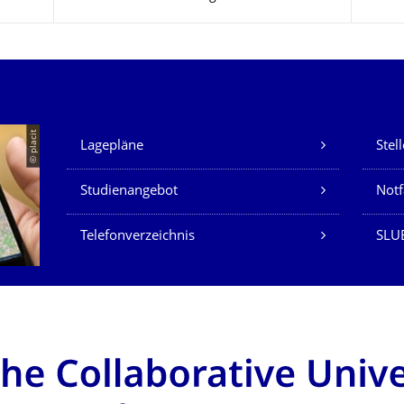
Unsere Dienste
© placit
Lagepläne
Stel
Studienangebot
Not
Telefonverzeichnis
SLU