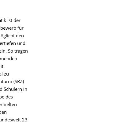
ik ist der
tbewerb für
möglicht den
ertiefen und
ln. So tragen
ehmenden
it
l zu
nturm (SRZ)
d Schülern in
be des
rhielten
 den
bundesweit 23