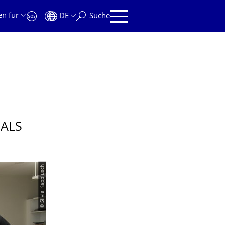
en für
DE
Suche
 ALS
© Silvia Kapplusch