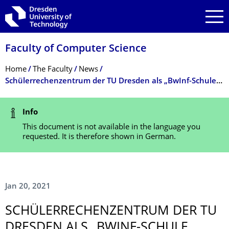
Skip to main navigation
Skip to search
Skip to content
Faculty of Computer Science
Breadcrumb Menu
Home
The Faculty
News
Schülerrechenzentrum der TU Dresden als „BwInf-Schule 2020/2021“ ausgezeichnet
Status Message
Info
This document is not available in the language you
requested. It is therefore shown in German.
Jan 20, 2021
SCHÜLERRECHEN­ZENTRUM DER TU
DRESDEN ALS „BWINF-SCHULE