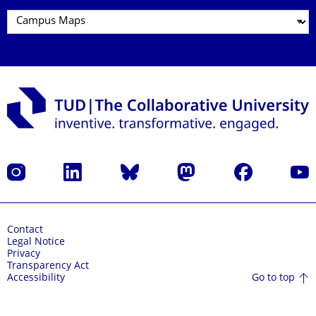
Instagram
LinkedIn
Bluesky
Mastodon
Facebook
YouT
Contact
Legal Notice
Privacy
Transparency Act
Go to top
Accessibility