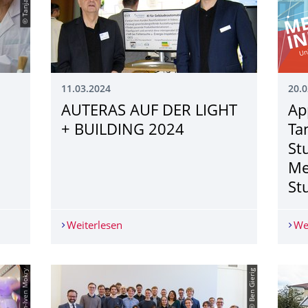
11.03.2024
20.0
AUTERAS AUF DER LIGHT
Ap
+ BUILDING 2024
Ta
St
Me
St
s' Day 2024 an der TU Dresden
Weiterlesen
AUTERAS AUF DER LIGHT + BUILDING 
We
© Crispin-Iven Mokry
© Ben Gierig