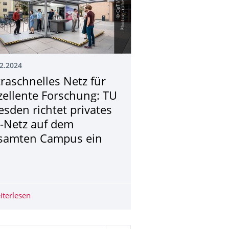
2.2024
traschnelles Netz für
zellente Forschung: TU
esden richtet privates
-Netz auf dem
samten Campus ein
 Gemkow verabschieden erste Studierende im Rahmen des „Semic
iterlesen
Ultraschnelles Netz für exzellente Forschung: TU Dresd