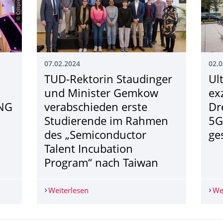
07.02.2024
02.0
TUD-Rektorin Staudinger
Ul
und Minister Gemkow
ex
ING
verabschieden erste
Dr
Studierende im Rahmen
5G
des „Semiconductor
ge
Talent Incubation
Program“ nach Taiwan
Unbedingt! Anmeldung fürs Probestudium tryING 2024 gestartet
Weiterlesen
TUD-Rektorin Staudinger und Minister
We