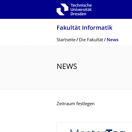
Zur Hauptnavigation springen
Zur Suche springen
Zum Inhalt springen
Fakultät Informatik
Breadcrumb-Menü
Startseite
Die Fakultät
News
NEWS
Zeitraum festlegen