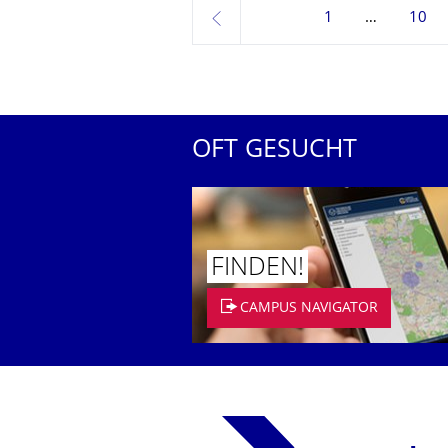
1
10
zurück
OFT GESUCHT
FINDEN!
CAMPUS NAVIGATOR