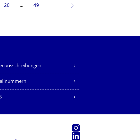
20
49
weiter
lenausschreibungen
fallnummern
B
Instagram
LinkedIn