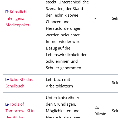
steckt. Unterschiedliche
Szenarien, der Stand
Künstliche
der Technik sowie
Intelligenz
-
Sek
Chancen und
Medienpaket
Herausforderungen
werden beleuchtet.
Immer wieder wird
Bezug auf die
Lebenswirklichkeit der
Schülerinnen und
Schüler genommen.
SchulKI - das
Lehrbuch mit
-
Sek
Schulbuch
Arbeitsblättern
Unterrichtsreihe zu
Tools of
den Grundlagen,
2x
Tomorrow: KI in
Möglichkeiten und
Sek
90min
der Bildung
Herausforderungen