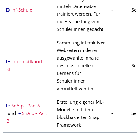
mittels Datensätze
Inf-Schule
-
Se
trainiert werden. Für
die Bearbeitung von
Schüler:innen gedacht.
Sammlung interaktiver
Webseiten in denen
ausgewählte Inhalte
Informatikbuch -
des maschinellen
-
Sek
KI
Lernens für
Schüler:innen
vermittelt werden.
Erstellung eigener ML-
SnAIp - Part A
Modelle mit dem
und
SnAIp - Part
-
Sek
blockbasierten Snap!
B
Framework