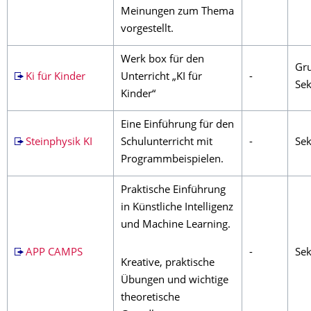
Meinungen zum Thema
vorgestellt.
Werk box für den
Gru
Ki für Kinder
Unterricht „KI für
-
Sek
Kinder“
Eine Einführung für den
Steinphysik KI
Schulunterricht mit
-
Sek
Programmbeispielen.
Praktische Einführung
in Künstliche Intelligenz
und Machine Learning.
APP CAMPS
-
Sek
Kreative, praktische
Übungen und wichtige
theoretische