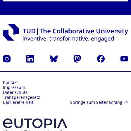
Instagram
LinkedIn
Bluesky
Mastodon
Facebook
Yout
Kontakt
Impressum
Datenschutz
Transparenzgesetz
Springe zum Seitenanfang
Barrierefreiheit