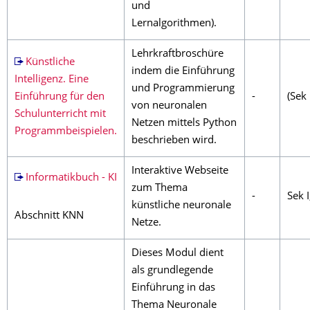
und
Lernalgorithmen).
Lehrkraftbroschüre
Künstliche
indem die Einführung
Intelligenz. Eine
und Programmierung
Einführung für den
-
(Sek 
von neuronalen
Schulunterricht mit
Netzen mittels Python
Programmbeispielen.
beschrieben wird.
Interaktive Webseite
Informatikbuch - KI
zum Thema
-
Sek I
künstliche neuronale
Abschnitt KNN
Netze.
Dieses Modul dient
als grundlegende
Einführung in das
Thema Neuronale