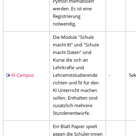
Python thematisiert
werden. Es ist eine
Registrierung
notwendig.
Die Module "Schule
macht KI" und "Schule
macht Daten" sind
Kurse die sich an
Lehrkräfte und
KI-Campus
Lehramststudierende
-
Sek
richten und fit für den
KI Unterricht machen
sollen. Enthalten sind
zusätzlich mehrere
Stundenentwürfe.
Ein Blatt Papier spielt
gegen die Schüler:innen