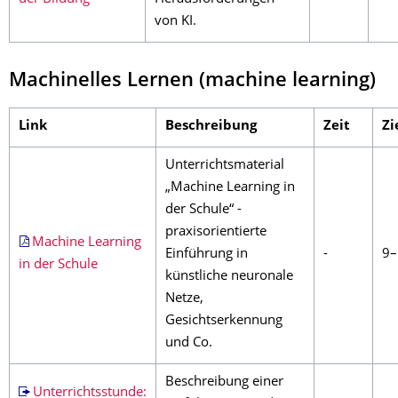
von KI.
Machinelles Lernen (machine learning)
Link
Beschreibung
Zeit
Zi
Unterrichtsmaterial
„Machine Learning in
der Schule“ -
praxisorientierte
Machine Learning
Einführung in
-
9–
in der Schule
künstliche neuronale
Netze,
Gesichtserkennung
und Co.
Beschreibung einer
Unterrichtsstunde: