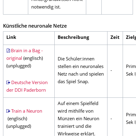
notwendig ist.
Künstliche neuronale Netze
Link
Beschreibung
Zeit
Ziel
Brain in a Bag -
original
(englisch)
Die Schüler:innen
(unplugged)
stellen ein neuronales
Prim
-
Netz nach und spielen
Sek I
das Spiel Snap.
Deutsche Version
der DDI Paderborn
Auf einem Spielfeld
Train a Neuron
wird mithilfe von
Prim
(englisch)
Münzen ein Neuron
-
Sek I
(unplugged)
trainiert und die
Wirkweise erklärt.