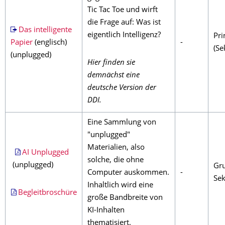
Tic Tac Toe und wirft
die Frage auf: Was ist
Das intelligente
eigentlich Intelligenz?
Pri
Papier
(englisch)
-
(Sek
(unplugged)
Hier finden sie
demnächst eine
deutsche Version der
DDI.
Eine Sammlung von
"unplugged"
Materialien, also
AI Unplugged
solche, die ohne
(unplugged)
Gru
Computer auskommen.
-
Sek
Inhaltlich wird eine
Begleitbroschüre
große Bandbreite von
KI-Inhalten
thematisiert.