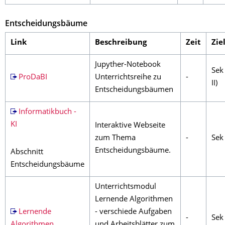
Entscheidungsbäume
Link
Beschreibung
Zeit
Zie
Jupyther-Notebook
Sek 
ProDaBI
Unterrichtsreihe zu
-
II)
Entscheidungsbäumen
Informatikbuch -
KI
Interaktive Webseite
zum Thema
-
Sek 
Entscheidungsbäume.
Abschnitt
Entscheidungsbäume
Unterrichtsmodul
Lernende Algorithmen
Lernende
- verschiede Aufgaben
-
Sek 
Algorithmen
und Arbeitsblätter zum