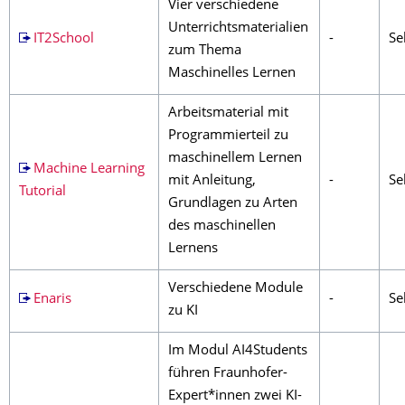
Vier verschiedene
Unterrichtsmaterialien
IT2School
-
Sek
zum Thema
Maschinelles Lernen
Arbeitsmaterial mit
Programmierteil zu
maschinellem Lernen
Machine Learning
mit Anleitung,
-
Sek
Tutorial
Grundlagen zu Arten
des maschinellen
Lernens
Verschiedene Module
Enaris
-
Sek
zu KI
Im Modul AI4Students
führen Fraunhofer-
Expert*innen zwei KI-