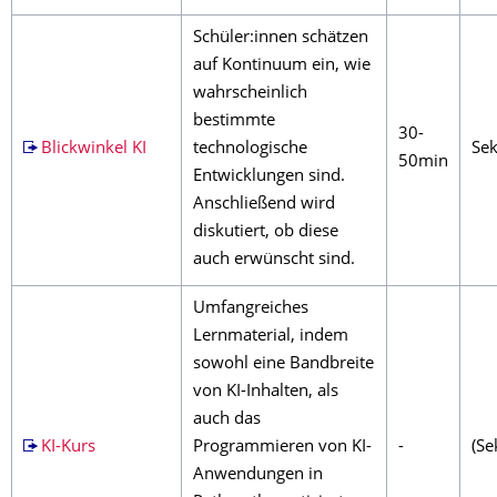
Schüler:innen schätzen
auf Kontinuum ein, wie
wahrscheinlich
bestimmte
30-
Blickwinkel KI
technologische
Sek
50min
Entwicklungen sind.
Anschließend wird
diskutiert, ob diese
auch erwünscht sind.
Umfangreiches
Lernmaterial, indem
sowohl eine Bandbreite
von KI-Inhalten, als
auch das
KI-Kurs
Programmieren von KI-
-
(Sek
Anwendungen in