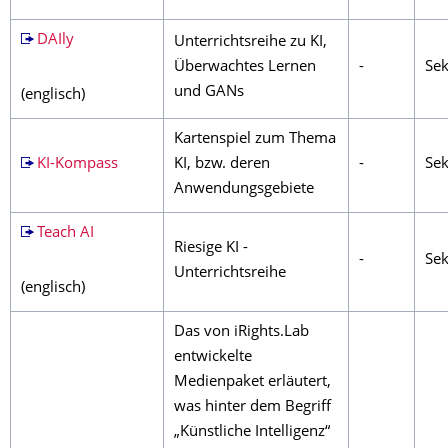
DAIly
Unterrichtsreihe zu KI,
Überwachtes Lernen
-
Sek
und GANs
(englisch)
Kartenspiel zum Thema
KI-Kompass
KI, bzw. deren
-
Sek
Anwendungsgebiete
Teach AI
Riesige KI -
-
Sek
Unterrichtsreihe
(englisch)
Das von iRights.Lab
entwickelte
Medienpaket erläutert,
was hinter dem Begriff
„Künstliche Intelligenz“