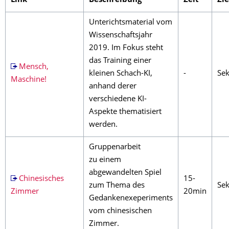
Link
Beschreibung
Zeit
Zi
Unterichtsmaterial vom
Wissenschaftsjahr
2019. Im Fokus steht
das Training einer
Mensch,
kleinen Schach-KI,
-
Sek
Maschine!
anhand derer
verschiedene KI-
Aspekte thematisiert
werden.
Gruppenarbeit
zu einem
abgewandelten Spiel
Chinesisches
15-
zum Thema des
Sek
Zimmer
20min
Gedankenexeperiments
vom chinesischen
Zimmer.