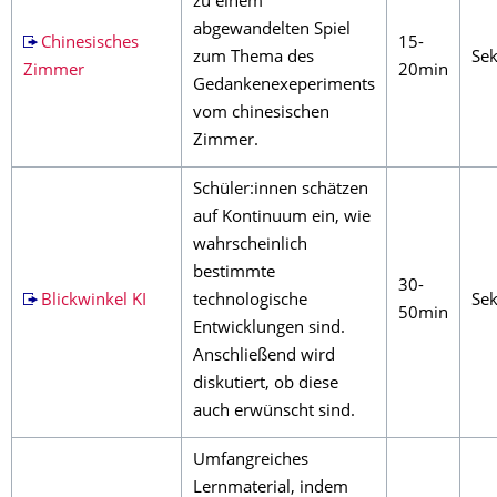
zu einem
abgewandelten Spiel
Chinesisches
15-
zum Thema des
Sek
Zimmer
20min
Gedankenexeperiments
vom chinesischen
Zimmer.
Schüler:innen schätzen
auf Kontinuum ein, wie
wahrscheinlich
bestimmte
30-
Blickwinkel KI
technologische
Sek
50min
Entwicklungen sind.
Anschließend wird
diskutiert, ob diese
auch erwünscht sind.
Umfangreiches
Lernmaterial, indem