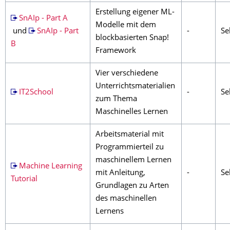
Erstellung eigener ML-
SnAIp - Part A
Modelle mit dem
und
SnAIp - Part
-
Sek
blockbasierten Snap!
B
Framework
Vier verschiedene
Unterrichtsmaterialien
IT2School
-
Sek
zum Thema
Maschinelles Lernen
Arbeitsmaterial mit
Programmierteil zu
maschinellem Lernen
Machine Learning
mit Anleitung,
-
Sek
Tutorial
Grundlagen zu Arten
des maschinellen
Lernens