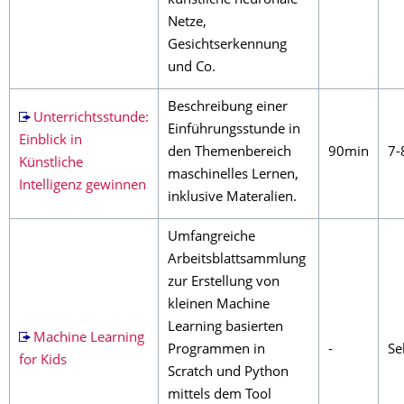
künstliche neuronale
Netze,
Gesichtserkennung
und Co.
Beschreibung einer
Unterrichtsstunde:
Einführungsstunde in
Einblick in
den Themenbereich
90min
7-
Künstliche
maschinelles Lernen,
Intelligenz gewinnen
inklusive Materalien.
Umfangreiche
Arbeitsblattsammlung
zur Erstellung von
kleinen Machine
Learning basierten
Machine Learning
Programmen in
-
Sek
for Kids
Scratch und Python
mittels dem Tool