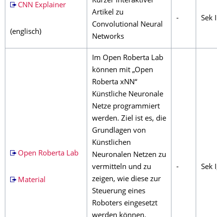
Kurzer interaktiver
CNN Explainer
Artikel zu
-
Sek I
Convolutional Neural
(englisch)
Networks
Im Open Roberta Lab
können mit „Open
Roberta xNN“
Künstliche Neuronale
Netze programmiert
werden. Ziel ist es, die
Grundlagen von
Künstlichen
Open Roberta Lab
Neuronalen Netzen zu
vermitteln und zu
-
Sek I
zeigen, wie diese zur
Material
Steuerung eines
Roboters eingesetzt
werden können.