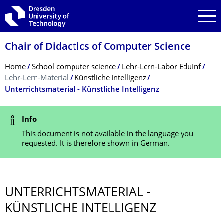
Skip to main navigation
Skip to search
Skip to content
Chair of Didactics of Computer Science
Breadcrumb Menu
Home
School computer science
Lehr-Lern-Labor EduInf
Lehr-Lern-Material
Künstliche Intelligenz
Unterrichtsmaterial - Künstliche Intelligenz
Status Message
Info
This document is not available in the language you
requested. It is therefore shown in German.
UNTERRICHTSMA­TERIAL -
KÜNSTLICHE INTELLIGENZ