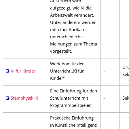
Außerdem wird
aufgezeigt, wie KI die
Arbeitswelt verändert.
Unter anderem werden
mit einer Karikatur
unterschiedliche
Meinungen zum Thema
vorgestellt.
Werk box für den
Gru
Ki für Kinder
Unterricht „KI für
-
Sek
Kinder“
Eine Einführung für den
Steinphysik KI
Schulunterricht mit
-
Sek
Programmbeispielen.
Praktische Einführung
in Künstliche Intelligenz