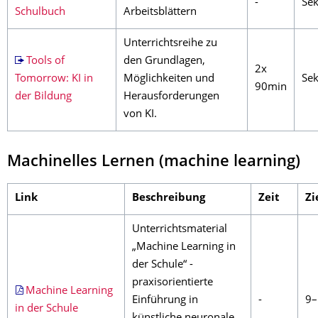
-
Sek
Schulbuch
Arbeitsblättern
Unterrichtsreihe zu
Tools of
den Grundlagen,
2x
Tomorrow: KI in
Möglichkeiten und
Sek
90min
der Bildung
Herausforderungen
von KI.
Machinelles Lernen (machine learning)
Link
Beschreibung
Zeit
Zi
Unterrichtsmaterial
„Machine Learning in
der Schule“ -
praxisorientierte
Machine Learning
Einführung in
-
9–
in der Schule