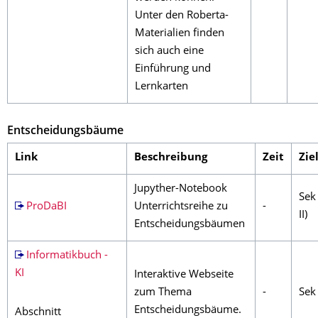
Unter den Roberta-
Materialien finden
sich auch eine
Einführung und
Lernkarten
Entscheidungsbäume
Link
Beschreibung
Zeit
Zie
Jupyther-Notebook
Sek 
ProDaBI
Unterrichtsreihe zu
-
II)
Entscheidungsbäumen
Informatikbuch -
KI
Interaktive Webseite
zum Thema
-
Sek 
Entscheidungsbäume.
Abschnitt