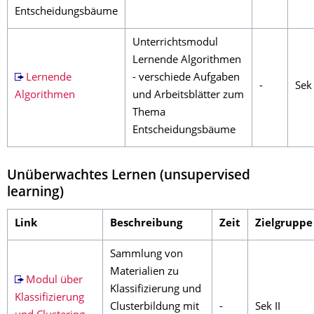
Entscheidungsbäume
Unterrichtsmodul
Lernende Algorithmen
Lernende
- verschiede Aufgaben
-
Sek 
Algorithmen
und Arbeitsblätter zum
Thema
Entscheidungsbäume
Unüberwachtes Lernen (unsupervised
learning)
Link
Beschreibung
Zeit
Zielgruppe
Sammlung von
Materialien zu
Modul über
Klassifizierung und
Klassifizierung
Clusterbildung mit
-
Sek II