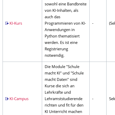
sowohl eine Bandbreite
von KI-Inhalten, als
auch das
KI-Kurs
Programmieren von KI-
-
(Sek
Anwendungen in
Python thematisiert
werden. Es ist eine
Registrierung
notwendig.
Die Module "Schule
macht KI" und "Schule
macht Daten" sind
Kurse die sich an
Lehrkräfte und
KI-Campus
Lehramststudierende
-
Sek
richten und fit für den
KI Unterricht machen