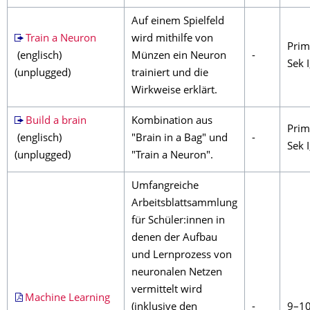
Auf einem Spielfeld
Train a Neuron
wird mithilfe von
Prim
(englisch)
Münzen ein Neuron
-
Sek I
(unplugged)
trainiert und die
Wirkweise erklärt.
Build a brain
Kombination aus
Prim
(englisch)
"Brain in a Bag" und
-
Sek I
(unplugged)
"Train a Neuron".
Umfangreiche
Arbeitsblattsammlung
für Schüler:innen in
denen der Aufbau
und Lernprozess von
neuronalen Netzen
vermittelt wird
Machine Learning
(inklusive den
-
9–10 