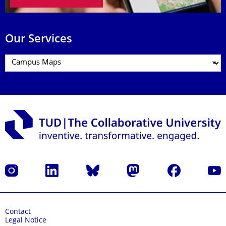
Our Services
Instagram
LinkedIn
Bluesky
Mastodon
Facebook
YouT
Contact
Legal Notice