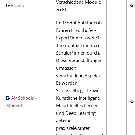
Verschiedene Module
Enaris
-
Sek
zu KI
Im Modul AI4Students
führen Fraunhofer-
Expert*innen zwei KI-
Thementage mit den
Schüler*innen durch.
Diese Veranstaltungen
umfassen
verschiedene Aspekte:
Es werden
Schlüsselbegriffe wie
AI4Schools -
Künstliche Intelligenz,
-
Sek
Students
Maschinelles Lernen
und Deep Learning
anhand
praxisrelevanter