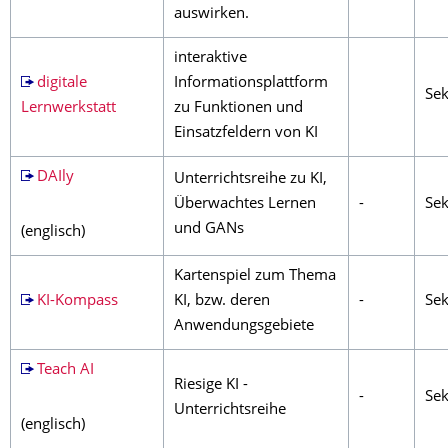
auswirken.
interaktive
digitale
Informationsplattform
Sek
Lernwerkstatt
zu Funktionen und
Einsatzfeldern von KI
DAIly
Unterrichtsreihe zu KI,
Überwachtes Lernen
-
Sek
und GANs
(englisch)
Kartenspiel zum Thema
KI-Kompass
KI, bzw. deren
-
Sek
Anwendungsgebiete
Teach AI
Riesige KI -
-
Sek
Unterrichtsreihe
(englisch)