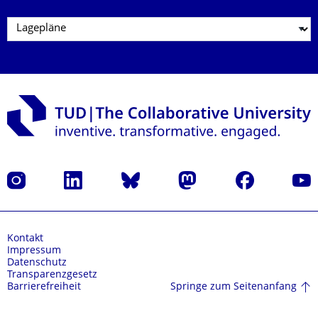
Instagram
LinkedIn
Bluesky
Mastodon
Facebook
Yout
Kontakt
Impressum
Datenschutz
Transparenzgesetz
Springe zum Seitenanfang
Barrierefreiheit