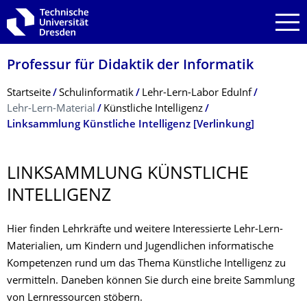
Zur Hauptnavigation springen
Zur Suche springen
Zum Inhalt springen
Professur für Didaktik der Informatik
Breadcrumb-Menü
Startseite
Schul­informatik
Lehr-Lern-Labor EduInf
Lehr-Lern-Material
Künstliche Intelligenz
Linksammlung Künstliche Intelligenz [Verlinkung]
LINKSAMMLUNG KÜNSTLICHE
INTELLIGENZ
Hier finden Lehrkräfte und weitere Interessierte Lehr-Lern-
Materialien, um Kindern und Jugendlichen informatische
Kompetenzen rund um das Thema Künstliche Intelligenz zu
vermitteln. Daneben können Sie durch eine breite Sammlung
von Lernressourcen stöbern.