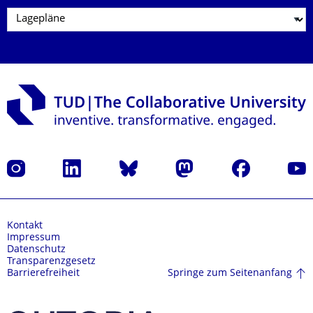
Instagram
LinkedIn
Bluesky
Mastodon
Facebook
Yout
Kontakt
Impressum
Datenschutz
Transparenzgesetz
Springe zum Seitenanfang
Barrierefreiheit