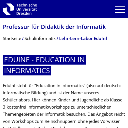
Zur Hauptnavigation springen
Zur Suche springen
Zum Inhalt springen
Professur für Didaktik der Informatik
Breadcrumb-Menü
Startseite
Schul­informatik
Lehr-Lern-Labor EduInf
EDUINF - EDUCATION IN
INFORMATICS
EduInf steht für "Education in Informatics" (also auf deutsch:
informatische Bildung) und ist der Name unseres
Schülerlabors. Hier können Kinder und Jugendliche ab Klasse
3 kostenfrei Informatikworkshops zu unterschiedlichen
Themengebieten der Informatik besuchen. Das Angebot reicht
von Workshops zum Reinschnuppern ohne jedes Vorwissen