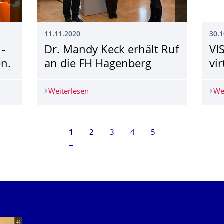
11.11.2020
30.1
­
Dr. Mandy Keck erhält Ruf
VI
n.
an die FH Hagenberg
vir
 ­ Einschreibung begonnen.
Weiterlesen
Dr. Mandy Keck erhält Ruf an die FH H
We
Seite 1, aktuell ausgewählt
1
2
3
4
5