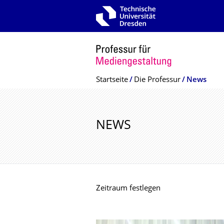
Zur Hauptnavigation springen
Zur Suche springen
Zum Inhalt springen
Breadcrumb-Menü
Startseite
Die Professur
News
NEWS
Zeitraum festlegen