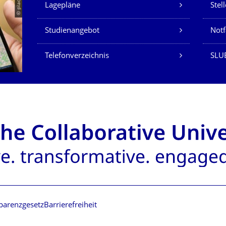
Unsere Dienste
© placit
Lagepläne
Stel
Studienangebot
Not
Telefonverzeichnis
SLU
parenzgesetz
Barrierefreiheit