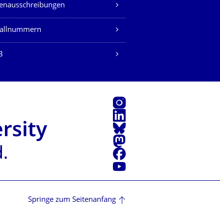
lenausschreibungen
fallnummern
B
Instagram
LinkedIn
Bluesky
Mastodon
Facebook
Youtube
Springe zum Seitenanfang